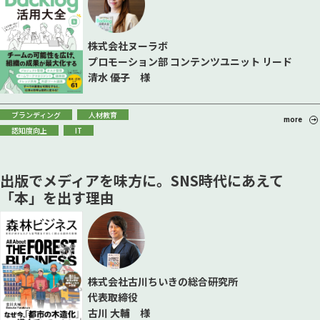
株式会社ヌーラボ
プロモーション部 コンテンツユニット リード
清水 優子 様
ブランディング
人材教育
more
認知度向上
IT
出版でメディアを味方に。SNS時代にあえて
「本」を出す理由
株式会社古川ちいきの総合研究所
代表取締役
古川 大輔 様