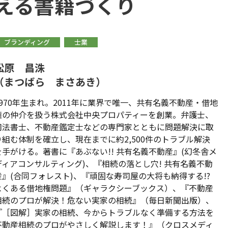
える書籍づくり
ブランディング
士業
松原 昌洙
（まつばら まさあき）
1970年生まれ。2011年に業界で唯一、共有名義不動産・借地
権の仲介を扱う株式会社中央プロパティーを創業。弁護士、
司法書士、不動産鑑定士などの専門家とともに問題解決に取
り組む体制を確立し、現在までに約2,500件のトラブル解決
を手がける。著書に『あぶない!! 共有名義不動産』(幻冬舎メ
ディアコンサルティング)、『相続の落とし穴! 共有名義不動
産』(合同フォレスト)、『頑固な寿司屋の大将も納得する!?
よくある借地権問題』（ギャラクシーブックス）、『不動産
相続のプロが解決！危ない実家の相続』（毎日新聞出版）、
『［図解］実家の相続、今からトラブルなく準備する方法を
不動産相続のプロがやさしく解説します！』（クロスメディ