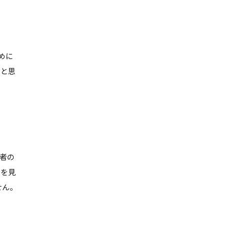
めに
ると思
者の
ジを見
せん。