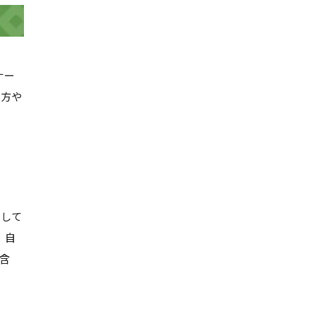
ナー
い方や
用して
、自
含