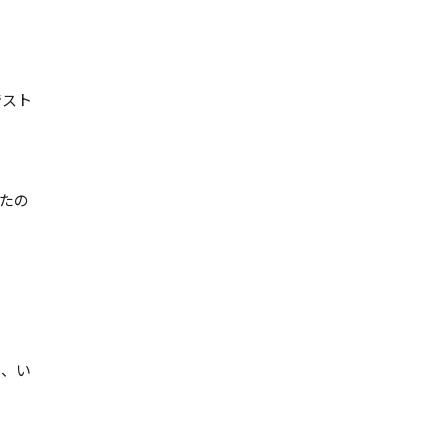
でスト
たの
し、い