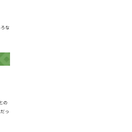
いろな
との
今だっ