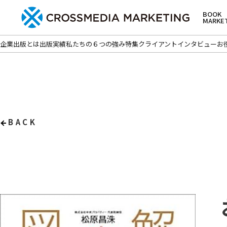
BOOK
MARKE
企業出版とは
出版実績
私たちの６つの強み
特集
クライアントインタビュー
お
BACK