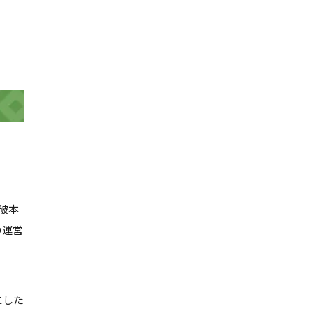
破本
の運営
にした