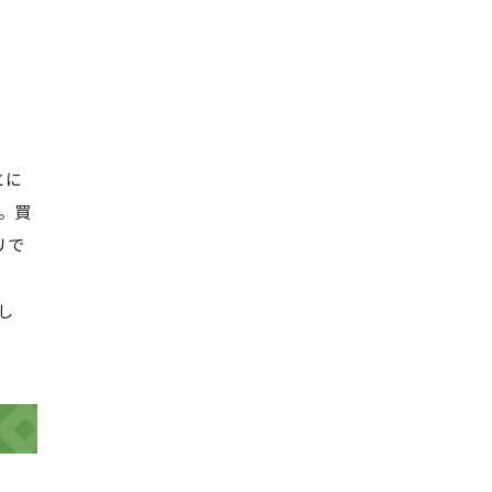
とに
。買
リで
し