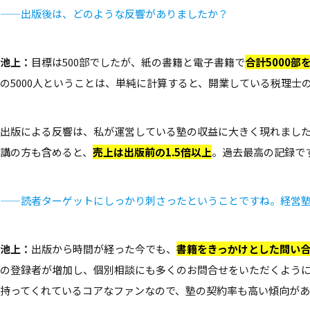
——出版後は、どのような反響がありましたか？
池上：
目標は500部でしたが、紙の書籍と電子書籍で
合計5000部
の5000人ということは、単純に計算すると、開業している税理士
出版による反響は、私が運営している塾の収益に大きく現れました
講の方も含めると、
売上は出版前の1.5倍以上
。過去最高の記録で
——読者ターゲットにしっかり刺さったということですね。経営
池上：
出版から時間が経った今でも、
書籍をきっかけとした問い合
の登録者が増加し、個別相談にも多くのお問合せをいただくよう
持ってくれているコアなファンなので、塾の契約率も高い傾向があ