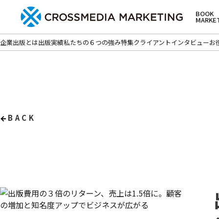
BOOK
MARKE
企業出版とは
出版実績
私たちの６つの強み
特集
クライアントインタビュー
お
BACK