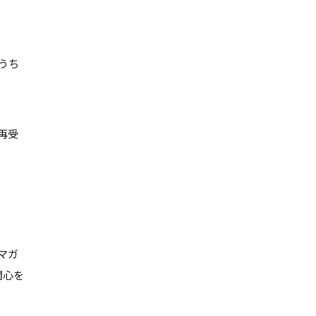
うち
再受
マガ
関心を