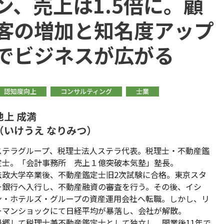
ン、売上は1.5倍に。顧
客の増加と知名度アップ
でビジネスが広がる
認知度向上
コンサルティング
士業
池上 成満
（いけうえ なりみつ）
ステラグループ、税理士法人ステラ代表。税理士・不動産鑑
定士。「会計事務所 売上１億突破本気塾」塾長。
法政大学卒業後、不動産鑑定士旧2次試験に合格。東京スタ
ー銀行へ入行し、不動産融資の審査を行う。その後、イシ
ン・ホテルズ・グループの資産運用会社へ転職。しかし、リ
ーマンショックにて日経平均が暴落し、会社が解散。
帰郷して税理士兼不動産鑑定士として独立し、開業後11年で