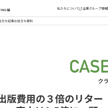
私たちについて
企業グループ情報
TING 編
役立ち記事
お役立ち資料
ク
出版費用の３倍のリター