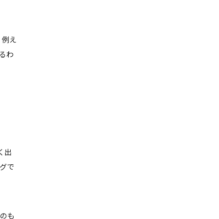
。例え
るわ
く出
グで
たのも