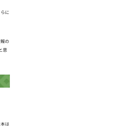
さらに
広報の
と思
た本は