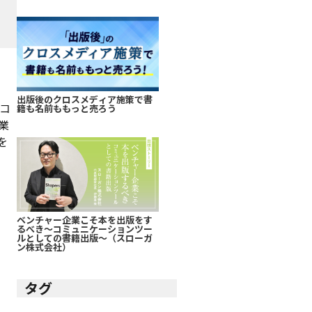
出版後のクロスメディア施策で書
コ
籍も名前ももっと売ろう
業
を
ベンチャー企業こそ本を出版をす
るべき～コミュニケーションツー
ルとしての書籍出版～（スローガ
ン株式会社）
タグ