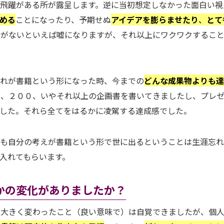
飛躍がある所が露呈します。逆に当初想定しなかった面白い視
める
ことになったり、予期せぬ
アイデアを膨らませたり
、
とて
みがないといえば嘘になりますが、それ以上にワクワクするこ
それが書籍という形になった時、今までの
どんな成果物よりも
０、２００、いやそれ以上の企画書を書いてきましたし、プレ
ました。それら全てをはるかに凌駕する達成感でした。
ても自分の考えが書籍という形で世に出るということは生涯忘
入れてもらいます。
かの変化がありましたか？
が大きく変わったこと（良い意味で）は自覚できましたが、個