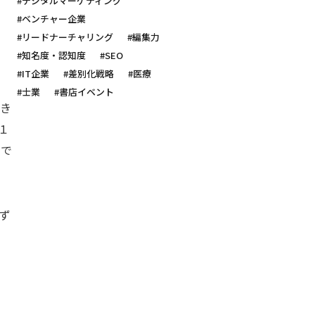
#デジタルマーケティング
#ベンチャー企業
#リードナーチャリング
#編集力
#知名度・認知度
#SEO
#IT企業
#差別化戦略
#医療
#士業
#書店イベント
向き
１
引で
ず