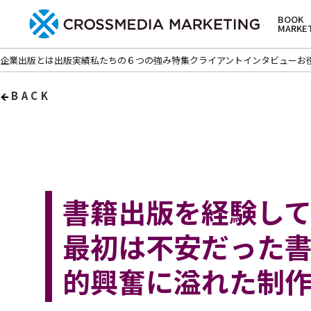
BOOK
MARKE
企業出版とは
出版実績
私たちの６つの強み
特集
クライアントインタビュー
お
BACK
書籍出版を経験し
最初は不安だった
的興奮に溢れた制