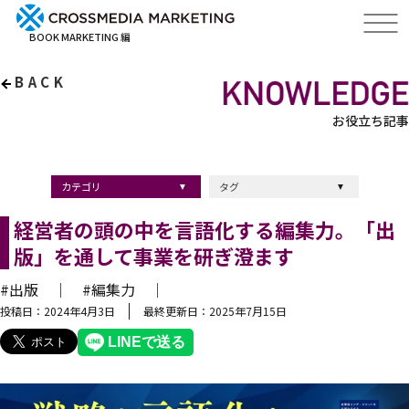
BOOK MARKETING 編
BACK
お役立ち記事
カテゴリ
タグ
出版・ブックマーケティング
マーケティング
ブランディング
採用
ストーリーマーケティング
採用
コンサルティング
クロスメディア
経営理念
出版
出版マーケティング
出版事例
ブランディング
出版プロモーション
広報
ブランディング手法
ブランディング施策
インナーブランディング
マーケティング用語
ストーリーブランディング
マーケティング基礎知識
企業ブランディング
企業出版
採用ブランディング
オウンドメディア
ブランド戦略
コンテンツマーケティング
スタートアップ
デジタルマーケティング
ベンチャー企業
リードナーチャリング
編集力
知名度・認知度
SEO
IT企業
差別化戦略
医療
士業
書店イベント
経営者の頭の中を言語化する編集力。「出
版」を通して事業を研ぎ澄ます
#出版 ｜
#編集力 ｜
投稿日：2024年4月3日
最終更新日：2025年7月15日