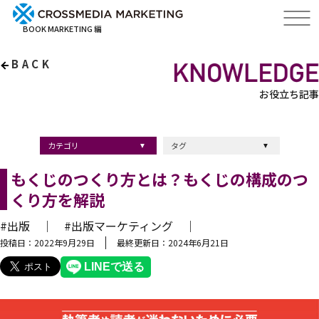
BOOK MARKETING 編
BACK
お役立ち記事
カテゴリ
タグ
出版・ブックマーケティング
マーケティング
ブランディング
採用
ストーリーマーケティング
採用
コンサルティング
クロスメディア
経営理念
出版
出版マーケティング
出版事例
ブランディング
出版プロモーション
広報
ブランディング手法
ブランディング施策
インナーブランディング
マーケティング用語
ストーリーブランディング
マーケティング基礎知識
企業ブランディング
企業出版
採用ブランディング
オウンドメディア
ブランド戦略
コンテンツマーケティング
スタートアップ
デジタルマーケティング
ベンチャー企業
リードナーチャリング
編集力
知名度・認知度
SEO
IT企業
差別化戦略
医療
士業
書店イベント
もくじのつくり方とは？もくじの構成のつ
くり方を解説
#出版 ｜
#出版マーケティング ｜
投稿日：2022年9月29日
最終更新日：2024年6月21日