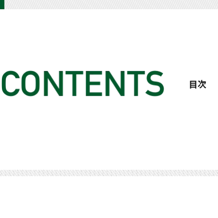
目次
飛ばしたければ左ひざを曲げて伸ばす
プロにあってアマにない動きが「バンプ」
アプローチ下手は近くに立って打て
下りのパットはフォローで入れる
打ち上げは２番手 大きいグラブで打つ
（ほか）