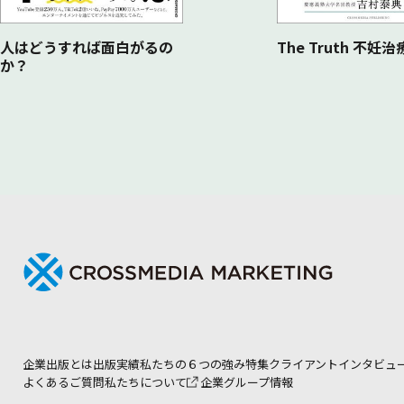
人はどうすれば面白がるの
The Truth 不妊
か？
企業出版とは
出版実績
私たちの６つの強み
特集
クライアントインタビュ
よくあるご質問
私たちについて
企業グループ情報