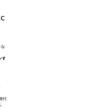
C
うな
ンす
」
現代
す。