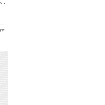
ッテ
一
必ず