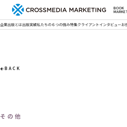
BOOK
MARKE
企業出版とは
出版実績
私たちの６つの強み
特集
クライアントインタビュー
お
BACK
その他