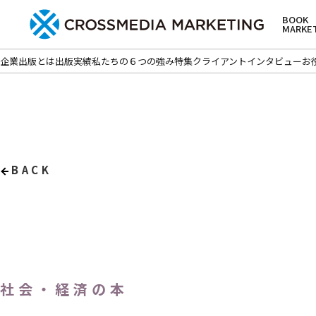
BOOK
MARKE
企業出版とは
出版実績
私たちの６つの強み
特集
クライアントインタビュー
お
BACK
社会・経済の本