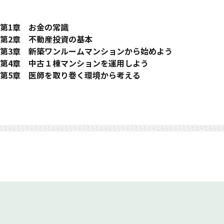
序にかえて
第1章 お金の常識
お金のリテラシー
第2章 不動産投資の基本
お金が貯まる人、貯まらない人
マンション投資は疲れない
第3章 新築ワンルームマンションから始めよう
投資と一言で言っても、なにから始めればいいのか？
マンション投資の仕組み
新築区分と中古区分の違い
第4章 中古１棟マンションを運用しよう
マンション投資がいい理由
東京か？ 地方か？
中古１棟マンションの魅力とは？
第5章 医師を取り巻く環境から考える
「ほったらかし」の不労所得
東京は住みやすい
なぜ中古１棟マンションなのか？
国が目指す「２０２５年モデル」
終わりに
投資のリスク
東京のマンションは安い？
地方中古１棟マンションのデメリットを潰す
混迷する専門医制度
頭金ゼロ円でも始められますか？
物件エリアの考え方
地方中古１棟、狙い目のエリアは
医師が転職をする理由
借金って怖い？
新築物件購入のポイント
中古物件はここが注意
不動産×医師のメリットを最大限に扱う
医師であることのメリット
優良業者の見分け方
物件選びのポイント
マンション管理は大変だからやらない方向で
投資家は金融機関を選べない
中古１棟マンションは巡り合わせ
長期投資の利点を生かす
委託管理と借り上げ保証
出口戦略
レバレッジ効果とは
新築は相続対策で威力を発揮する
「新築ワンルーム＋地方中古１棟」は、ベストな組み合わせ
新築ワンルームで保険代わりに
マンションの買い時ってあるの？
複数戸持つことで成功に近づく
マンション投資で成功する人、成功しない人
ケーススタディ１（A医師・年収：1500万円）
ケーススタディ３（C医師・年収：2500万円）
ケーススタディ２（B医師・年収：1700万円）
ケーススタディ４（D医師・年収：1500万円）