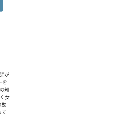
医師が
ーを
の知
働く女
お勤
って