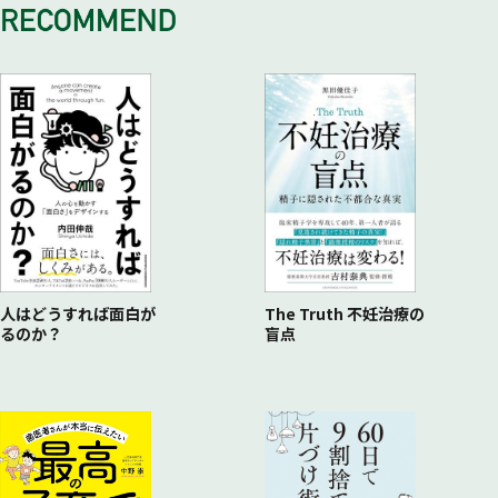
10 自然環境の保全・再生と防災
ス］ 首都圏
11 エネルギーの安定供給をトータルサポート
5 2020東京五輪に向けたわかりやすい道案内［ナンバリン
12 日本の技術と経験を海外で活かす
グ］ 首都圏
13 長期的な視点から地方を創生する
6 森林維持と山村創生［再生可能エネルギー］ 山梨県南巨
14 建設コンサルタントのやりがい
摩郡南部町
15 これからの建設コンサルタント
7 地元企業とつくる「伊豆の玄関口」［道の駅・伊豆ゲート
ウェイ函南］ 静岡県田方郡函南町
8 IT技術を活用したインフラ管理［PDCAサイクル］ 中部
地方
9 観光のシンボル［箱根西麓・三島大吊橋］ 静岡県三島市
10 環境にやさしい道路づくり［第二京阪道路］ 京都府久
世郡久御山町―大阪府門真市
人はどうすれば面白が
The Truth 不妊治療の
るのか？
盲点
11 賑わいを持続させる街づくり［八木駅南市有地］ 奈良
県橿原市
12 本州と四国をつなぐ夢の架け橋［南北備讃瀬戸大橋・明
石海峡大橋］ 岡山県倉敷市
13 希少動植物を護る尾道松江自動車道］ 広島県三次市―
庄原市