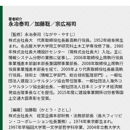
著者紹介
永冶泰司／加藤聡／宗広裕司
［監修］永冶泰司（ながや・やすじ）
株式会社長大 代表取締役社長最高執行役員。1952年岐阜県生
まれ。名古屋大学大学院工学研究科土木工学専攻修了後、1980
年株式会社長大橋設計センター（現株式会社長大）入社。主に
情報システム分野の業務に従事し、2006年取締役上席執行役員
事業推進本部副本部長兼国際事業部長、2008年取締役上席執行
役員事業推進本部長を経て、2009年より代表取締役社長最高執
行役員。技術士（情報工学部門、総合技術監理部門）。一般社
団法人建設コンサルタンツ協会常任理事、一般社団法人海外コ
ンサルタンツ協会副会長、一般社団法人日本ミンダナオ経済開
発協会理事長などを歴任。2015年度に建設事業関係功労者等国
土交通大臣表彰を受賞。
［編著］加藤聡（かとう・さとし）
株式会社長大 経営企画本部財務・法務部部長（長大フィリピ
ン・コーポレーション社長兼務）。1974年東京都生まれ。
1997年早稲田大学第一文学部哲学科卒業、2004年立教大学大