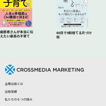
14 復活した東洋一の吊橋［三好橋］ 徳島県三好市
15 観光地への「自動運転車」の導入［実社会への導入に向
けて］徳島県三好市
16 島民の想いの詰まった架け橋［生名橋・岩城橋］ 愛媛
県越智郡上島町
17 全社の技術を集結した災害支援への取り組み［熊本地震
歯医者さんが本当に伝
60日で9割捨てる片づけ
復興支援］ 熊本県
えたい最高の子育て
術
18 将来の交差点［ラウンドアバウト］ 日本全国
海外編
19 最適経路情報で渋滞緩和と排出ガス削減をめざす［新交
通情報システムモデル事業］ 中華人民共和国
20 電力の安定供給で経済発展に貢献［小水力発電事業］
フィリピン共和国
21 将来にわたる上水の安定供給を実現［上水供給事業］
フィリピン共和国
企業出版とは
22 鉄道とバイオトイレ［環境配慮型トイレ］ ベトナム社
会主義共和国
出版実績
23 東南アジアの大動脈を支える橋［つばさ橋］ カンボジ
私たちの６つの強み
ア王国