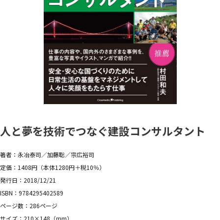
人と夢を技術でつなぐ建設コンサルタント
著者：永冶泰司／加藤聡／宗広裕司
定価：1408円（本体1280円＋税10％）
発行日：2018/12/21
ISBN：9784295402589
ページ数：286ページ
サイズ：210×148（mm）