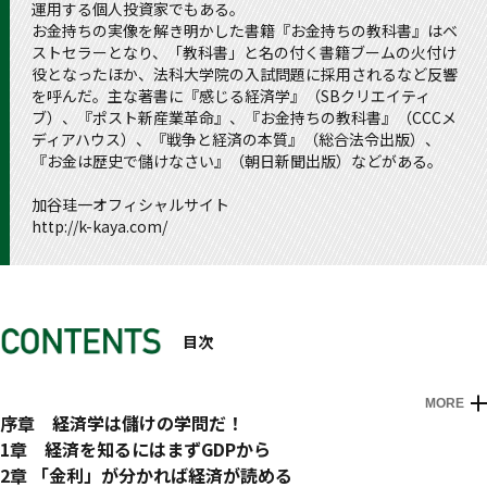
運用する個人投資家でもある。
お金持ちの実像を解き明かした書籍『お金持ちの教科書』はベ
ストセラーとなり、「教科書」と名の付く書籍ブームの火付け
役となったほか、法科大学院の入試問題に採用されるなど反響
を呼んだ。主な著書に『感じる経済学』（SBクリエイティ
ブ）、『ポスト新産業革命』、『お金持ちの教科書』（CCCメ
ディアハウス）、『戦争と経済の本質』（総合法令出版）、
『お金は歴史で儲けなさい』（朝日新聞出版）などがある。
加谷珪一オフィシャルサイト
http://k-kaya.com/
目次
MORE
はじめに 偉大な経済学者ケインズは株式投資で数十億円を儲
序章 経済学は儲けの学問だ！
けた
経済学を学べば株価を予測できる
1章 経済を知るにはまずGDPから
「これから株価が上がります」というサイン
経済学のキホン１「消費」と「投資」の違いに注目
2章 「金利」が分かれば経済が読める