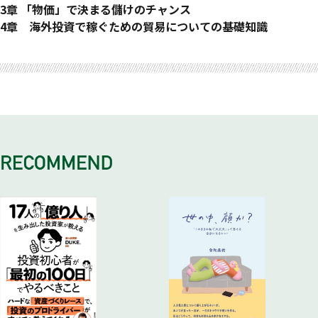
日本経済は10カ月で上下変動する
儲かるポイント１「設備」への投資が増えると株価は上昇
経済学のキホン7 景気が拡大すると貨幣の需要が増える
3章 「物価」で決まる儲けのチャンス
トランプ相場は１００％勝てるゲームだった
●儲かるまとめ
儲かるポイント7 機関投資家が好む債券投資に注目
経済学のキホン13 物価が下がるとGDPは増加する
4章 海外投資で稼ぐための貿易についての基礎知識
為替トレーダー必見！ 為替は物価で決まる
経済学のキホン２「貯蓄」と「投資」は一致する
●儲かるまとめ
儲かるポイント13 大幅値下げでスーパーは絶好調！一方…
経済学のキホン16 比較優位──輸入したほうが儲かるもの
おわりに 経済学の知識があれば未来を予測できる
人手不足になると経済はどうなる？
儲かるポイント２ 米国と日本における貯蓄率と株価の関係
経済学のキホン8 金利が低下するとGDPは増加する
●儲かるまとめ
儲かるポイント16 TPPで日経平均株価は２割上昇
●儲かるまとめ
儲かるポイント8 実質金利と名目金利。重要なのは…？
経済学のキホン14 物価が上がると雇用が増えるカラクリ
●儲かるまとめ
経済学のキホン３ 株価を動かすGDPの３要素とは？
●儲かるまとめ
儲かるポイント14 インフレに強い銘柄で儲ける方法
経済学のキホン17 「経常収支」と「金融収支」は一致する
儲かるポイント３ 賢い投資家は「機械受注統計」に注目する
経済学のキホン9 貨幣市場では金利上昇でGDPが増加
●儲かるまとめ
儲かるポイント17 トランプの敵対的な通商政策の影響
●儲かるまとめ
儲かるポイント9 流動性の罠は投資の大チャンスだった
経済学のキホン15 物価は貨幣の量で決まる
●儲かるまとめ
経済学のキホン４ 家計から出たお金は形を変えて戻ってくる
●儲かるまとめ
儲かるポイント15 量的緩和に真っ先に為替が反応した
経済学のキホン18 知っているようで知らない「一物一価の
儲かるポイント４ 分配次第で株価が上がる業種は変わる
経済学のキホン10 財政出動のメリットと思わぬデメリット
●儲かるまとめ
原則」
●儲かるまとめ
儲かるポイント10 いよいよ金利が上昇する局面が訪れる？
儲かるポイント18 高金利の外債投資はおススメか？
経済学のキホン5 純輸出の分だけGDPはプラスになる
●儲かるまとめ
●儲かるまとめ
儲かるポイント5 トヨタとホンダでは〝儲け方〟が違う
経済学のキホン11 財政出動と金融政策、効果が大きいの
経済学のキホン19 経済成長はカネ、ヒト、テクノロジー
●儲かるまとめ
は？
儲かるポイント19 AI社会の到来で株価は上がるか？
経済学のキホン6 財政赤字の場合、貯蓄は借金返済に回る
儲かるポイント11 電子マネーの普及は景気にプラスか？
●儲かるまとめ
儲かるポイント ISバランスの変化が相場の転換点となる
●儲かるまとめ
●儲かるまとめ
経済学のキホン12 貿易があると財政出動の効果は弱まる
儲かるポイント12 巨大な島国である米国への正しい投資法
●儲かるまとめ