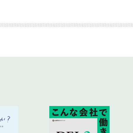
設
う！
る
い
割のもめごと
と、目減りしていく
者
下がらない
できるように
税