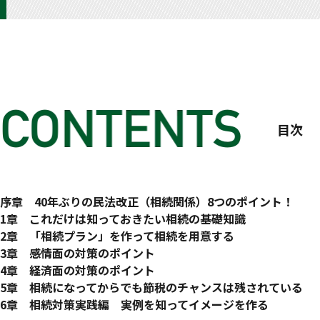
目次
はじめに
序章 40年ぶりの民法改正（相続関係）8つのポイント！
家族を幸せにする“不動産”“遺言書”の相続術
序章 -1 相続関係民法改正のポイントは８つ！
1章 これだけは知っておきたい相続の基礎知識
序章 -2 配偶者居住権、配偶者短期居住権が新設
1 章 -1 相続手続きのスケジュールを知りましょう
2章 「相続プラン」を作って相続を用意する
夫が亡くなったあとも自宅に住み続けられる
いろいろな手続き、期限がある
2 章 -1 相続の課題を知ることで対策の内容が変わる
3章 感情面の対策のポイント
序章 -3 特別受益の持戻し免除の意思表示の推定
1 章 -2 相続人は誰でしょう？
【経済面】財産・申告・納税・生前対策
3 章 -1 オープン＆コミュ二ケーション
4章 経済面の対策のポイント
配偶者は生前贈与か遺贈により自宅を含めず財産を多く受け取
法定相続人の範囲と順位がある
【感情面】相続人・遺産分割
家族問題を解決する
4 章 -1 財産を減らすこと＋評価を下げること①
5章 相続になってからでも節税のチャンスは残されている
序章 -4 預貯金の仮払い制度
1 章 -3 遺言書の基本を知りましょう
2 章 -2 相続税の申告が必要か、不要か確認しよう
3 章 -2 もめない対策「遺言書」と「民事信託」
評価の仕方が違う
5 章 -1 相続後も節税できる①
6章 相続対策実践編 実例を知ってイメージを作る