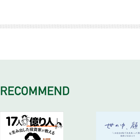
口座が凍結されても仮払いできて困らない
遺言書は優先される
相続人と財産を確認・相続税がかかるか否か、知るところから
“配慮ある遺言書” をつくりたい
4 章 -2 財産を減らすこと＋評価を下げること②
「評価を下げる」＋「納税を減らす」の組み合わせ
6 章 -1 子どもがいない夫婦は遺言書が必要
おわりに
column
序章 -5 自筆証書遺言の方式の緩和 法務局での保管制度の創
遺留分にも注意
2 章 -3 「相続プラン」をつくって用意する①
3 章 -3 成年後見人よりも民事信託
相続税の算出方法を知っておこう
5 章 -2 相続後も節税できる②
相続人は互いの兄弟姉妹になる
相続の不安や悩みは早めに解決。「相続プラン」を作りましょ
円満な介護、遺産分割のために用意したいこと
自筆の遺言書が作りやすくなり、保管もしてもらえて安心でき
1 章 -4 財産の分け方を知りましょう
生前対策に取り組む順序
相続対策するなら民事信託で
4 章 -3 財産を減らすこと＋評価を下げること③
遺産分割の仕方で変わる
6 章 -2 海外の息子よりも世話をしてくれる長女に託したい
「介護ノート」をつけて家族で共有、遺言書でも決めておきた
序章 -6 遺留分制度の見直し
法定相続分がある
2 章 -4 「相続プラン」をつくって用意する②
相続税の節税イメージを知っておく
特例が使えると違う
妹は兄に勝てないという力関係を遺言書でカバー
もめると悲惨。絶縁になる① 相続の悩み“トップ”は遺産分
「遺留分減殺請求」から「遺留分侵害額請求」に変わる
遺産分割の３つの方法
Ⅰ 事前準備 相続人の確認、状況の確認・把握
4 章 -4 相続税を節税できる６つの対策①
5 章 -3 相続後も節税できる③
6 章 -3 信託契約をしておくと認知症でも対策できる
もめると悲惨。絶縁になる② 裁判してもメリットはない
不動産の共有をなくし現金支払いに限定した
1 章 -5 相続財産・非課税財産・債務を知りましょう
Ⅱ 事前準備 財産の確認、現地調査、評価、課題整理
Ａ．贈与 生前に配偶者や子どもに不動産を渡す
評価・申告の仕方で変わる
後見人をつけると節税対策できない
相続で財産が減ってしまう① １億円残しても相続税がかかる
序章 -7 相続の効力等に関する見直し
プラス財産とマイナス財産のすべてが財産となる
2 章 -5 「相続プラン」をつくって用意する③
4 章 -5 相続税を節税できる６つの対策②
徹底的に節税評価をする
6 章 -4 長期的な対策には信託契約で対応できる賃貸事業運営
相続で財産が減ってしまう② 土地は建物を建てないと評価は
権利の登記や登録の手続きをしておかないと対抗できない
1 章 -6 相続財産の評価を知りましょう①
Ⅲ 感情面の対策 分けられる財産に
Ｂ．建物 現金を建物代金に充てる
5 章 -4 相続後も節税できる④
相続も賃貸事業も民事信託で万全に
相続で財産が減ってしまう③ 賃貸事業は満室経営が理想
序章 -8 相続人以外の者の貢献を考慮 「特別寄与料」が請求
それぞれの財産の評価の仕方
Ⅳ 感情面の対策 遺産分割を決めて遺言書を
Ｃ．購入 現金で不動産を購入
納税のときも節税できる
6 章 -5 空家は売却。現金で持つより賃貸不動産に
介護をした人の貢献が認められるようになる
路線価図の見方
2 章 -6 「相続プラン」をつくって用意する④
4 章 -6 相続税を節税できる６つの対策③
余分な税金を払わない
相続税1,721万円節税
1 章 -7 相続財産の評価を知りましょう②
Ⅴ 経済面の対策 分割金、納税資金を確保
Ｄ．資産組替 不動産を売却、買替える
6 章 -6 財産それぞれにできる対策を検討する
貸宅地・借地権・定期借地権・貸家建付地
Ⅵ 経済面の対策 積極的な節税対策を
Ｅ．土地活用 賃貸住宅を建てる
保険・贈与・売却・購入 相続税2億8,434万円節税
1 章 -8 相続財産の評価を知りましょう③
4 章 -7 相続税を節税できる６つの対策④
6 章 -7 畑を売却して事業ビル２棟を購入、資産価値をアップ
金融資産の評価
Ｆ．法人設立 現金増を回避する
固定資産持ち出しから収益3,220万円 相続税2億4,400万円節
小規模宅地等の特例と要件
4 章 -8 不動産対策は収益ありき①
6 章 -8 古いアパートを売って区分マンションを購入
1 章 -9 贈与の仕方と違いを知りましょう
不動産が持ち出しでは負担になる
収益は倍になり資産価値も増 相続税1,289万円節税
暦年贈与や特例が効果的
4 章 -9 不動産対策は収益ありき②
6 章 -9 古いアパートを残すより生前に建替えておく
相続時精算課税制度は生前相続
賃貸事業は収支バランスを考える
節税できて収益もアップ 相続税2,150万円節税
1章 -10 相続税の計算と相続税額の出し方を知りましょう
6 章 -10 駐車場は賃貸マンションを建てて収益を増やす