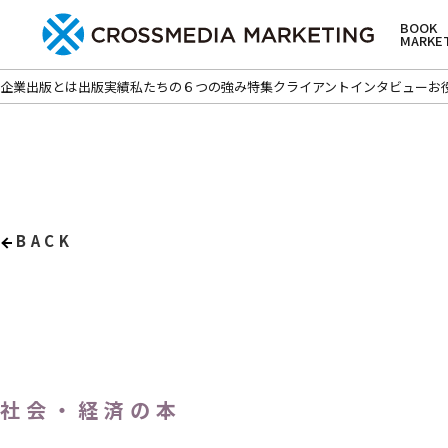
BOOK
MARKE
企業出版とは
出版実績
私たちの６つの強み
特集
クライアントインタビュー
お
BACK
社会・経済の本