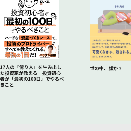
相続税は５つのステップに分けて計算する
収益は６倍になり、法人設立して分散 相続税2億4,658万円
17人の「億り人」を生み出し
世の中、顔か？
た投資家が教える 投資初心
者が「最初の100日」でやるべ
きこと