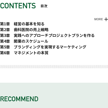
目次
MORE
はじめに
第1章 経営の基本を知る
歯科業界の現状と未来
第2章 歯科医院の売上戦略
経営の本質を知る
歯科医院の売上の構造＋α“起業家精神”
第3章 実践へのアプローチプロジェクトプランを作る
5つの経営資源とその使い方
フロントエンドとバックエンド
プロジェクトプランとは
第4章 開業のスケジュール
経営の骨子（マネジメントフレーム）
医経分離スタイルの勧め
①計画の概要
開業前後のスケジュール表
第5章 ブランディングを実現するマーケティング
ビジョンの創出
どこで勝負するか？
②資金計画
①打ち合わせ・面会
差がつくマーケティングに必要なこと
第6章 マネジメントの本質
PEST分析／SWOT分析
開業準備をうまくいかせるコツ
③５年分の売上計画
②融資の相談
強力なブランディングを可能にするWeb サイトの制作
経営者になるための心構え
おわりに
医院経営の「出口戦略」
④人員計画
③土地・テナントを探す
Webサイト制作＋特化型LP制作へ
「働き方」の変化を知る
⑤収支計画
④医療機器の選定
ブックマーケティングでブランディングする「威力」と「魅
歯科医院での「ヒト」のマネジメント
⑤採用・面接・人事
力」
組織の信条を端的に表す「クレド」
⑥広告宣伝・デュアルマーケティング（アナログ、デジタル）
多角的な側面でのブランディング確立を
信条の共有は採用試験からはじまっている
⑦マネジメント・教育（院長とスタッフ）
満足度を高める定例ミーティング（ヒト×時間のマネジメン
⑧内覧会企画
ト）
⑨開業前後の届け出
最も重要なのは、「セルフマネジメント」
⑩戦略打ち合わせ