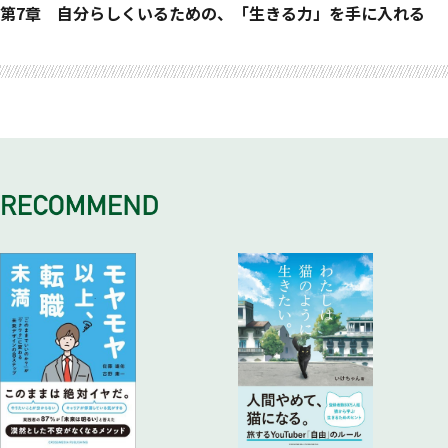
地味な資格は「法人相手で安定する」
地味な資格「行政書士」の仕事
慣らす」／
ー」を持ち歩く／
①初心者だからこそ「実務から入る」／②副業するなら「ライ
士業はみんな営業が苦手
第7章 自分らしくいるための、「生きる力」を手に入れる
地味な資格は「食っていける」
地味な資格「土地家屋調査士」の仕事
③試験は「いちばん下の級」から受ける／④簡単な試験で「勝
③一度に覚えるのは「5つまで」にする／④あえて「物音がす
ター・講師業」がおすすめ／
士業の営業は難しくて当然
行動しないと稼げない
おわりに 資格は人生の敗者復活戦
地味な資格はAI時代でも役に立つ
「お金を払えば取れる資格」に注意
ちぐせ」をつける／
る場所」で勉強する／
③「ニッチ業務」をねらう／④「自分勝手な価格表」をつくる
クセのあるオーナー社長の攻略法
資格ゲッターにならない
地味な資格で「独立」を目指す
「独占業務のない資格」に注意
⑤「小さな成功体験」を思い出す／⑥受験に失敗した人は迷わ
⑤「寝る直前」が暗記のゴールデンタイム／⑥カンニングに使
／
資料は時間かけて作らない
依頼された仕事はすべて引き受ける
地味な資格で「転職」を目指す
「セミナー業が中心の資格」に注意
ず「スクール」も頼る／
わない「カンペ」をつくる
⑤「目標収入」を設定する／⑥「2種類のお金」の話題に興味
既存顧客こそ最大の見込み客
地雷案件が自分を育てる
じつは冴えないおじさんほど資格は取りやすい
⑦「通信教育」は意志の弱い人以外にはおすすめ／⑧片想いで
実戦力を身につける［12のアウトプット術］
を持つ／
1回の商談で契約をとる方法
安価で仕事を受け続けない
いいから「学習仲間」をつくる／
①アウトプットは「すきまじゃない時間」で行う／②実戦対策
⑦「知識の仕入れ」にお金をけちらない
マニアックな話題をおもしろく話すには
時間あたり利益にこだわる
⑨「シャドーボクシング」だけで勝とうとしない／⑩石の上に
のスタートは「過去問を解く」ことから／
顧客を見つけるための［7つの戦術］
レッドオーシャンに飛び込まない
も「半年」
③過去問は「最低3回」解く／④「5年以上前」の過去問も解
①「経営者」と知り合うことから始める／②一部の「異業種交
違う世界を体験してみる
学習の質を高める［8つの準備］
く／⑤模擬試験で「初見問題」に備える／
流会」はリスクもあるが役には立つ／
合わない人とは無理して付き合わない
①学習計画を「質より量」で立てる／②試験学習は「過労死ラ
⑥模擬試験は「帰りのカフェ」までが本番／⑦演習問題で「死
③「暖簾分け」制度なんて当てにしない／④心強い味方「同窓
イン」を超えないように／
角」をなくす／
生」を頼りまくる／
③700時間を超える試験は「2年計画」で／④信頼できる「紙
⑧成績の「成長痛」に悩まない／⑨「うんちくおじさん」にな
⑤プロフィールの「出身アピール」でチャンスを呼び込む／⑥
の本」がやっぱり最強／
って知らない人に説明する／
気心知れた「趣味仲間」を大切にする／
⑤テキストを「他人の目」で判断しない／⑥テキストと問題集
⑩試験は順番通りではなく「戦略的に」解く／⑪「引っ掛け選
⑦ダメ元で「マッチングサービス」を覗き見る
を「著者買い」する／
択肢」を一瞬で見抜く方法／
⑦試験直前に教材を「浮気しない」／⑧「勉強セット」を四六
⑫問題は「〇△✕」をつけながら解く
時中持ち歩く
持てる実力を発揮する［9つのライフスタイル術］
①酒とタバコより「食べすぎ」をやめる／②糖質の「中毒性」