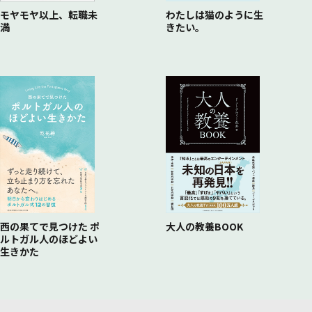
にはご用心／
モヤモヤ以上、転職未
わたしは猫のように生
満
きたい。
③おじさんの勉強は「夜型」で／④「少人数の対人スポーツ」
が試験の得点を高める／
⑤睡眠時間を削るなら「1時間」まで／⑥休日の勉強は「午前
中のみ」に／
⑦神頼みより、「会場の下見」を／⑧試験前日は「テキストよ
りマンガ」／
⑨試験当日は「インプットをシャットアウト」する
西の果てで見つけた ポ
大人の教養BOOK
ルトガル人のほどよい
生きかた