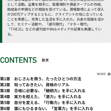
として活動。企業を相手に、就業規則や賃金テーブルの作成、
助成金の申請などの相談を受けている。資格取得によって収入
が200万アップするとともに、クライアントの役に立っている
ことを実感し、充実した生活を手に入れた。お金の知識を活か
して、セミナー活動や、「週刊現代」「マネー現代」
「THE21」などの週刊誌やWebメディアの記事も執筆してい
る。
目次
MORE
はじめに 冴えないおじさんが人生挽回した「世界でいちばん
第1章 おじさんを救う、たったひとつの方法
地味」な方法
苦境に立たされる現代のおじさん
第2章 知っておきたい、資格のリアル
5年以上の管理職経験がない人はピンチ
いちばんいいのは「独立できる資格」
第3章 合格に必要な、「継続力」を手に入れる
駄目な自分を受け入れるから人生は開ける
転職に有利な「業務において必要となる資格」
試験対策は「続ける」ことが9割
第4章 実力を超えた、「底力」を手に入れる
おじさんは「地味な資格」を取ろう
地味な資格は努力のコスパがいい
学習につまずかないための［10の心構え］
効率的に知識を得る［6つのインプット術］
第5章 自分を変える、「行動力」を手に入れる
地味な資格は「働きながら取得できる」
地味な資格「社会保険労務士」の仕事
①会社の人には「絶対に内緒」にする／②まずは試験に「体を
①暗記力・速読力より「推測力」／②テキストの「目次のコピ
資格を仕事につなげる［7つの戦略］
第6章 誰にもひるまない、「営業力」を手に入れる