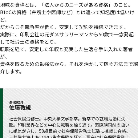
地味な資格とは、「法人からのニーズがある資格」のこと。
BtoCの資格（弁護士や医師など）とは違って知名度は低いけ
ど、
だからこそ競争率が低く、安定して契約を持続できます。
実際に、印刷会社の元ダメサラリーマンから50歳で一念発起
して社労士の資格をとり、
転職を経て、安定した年収と充実した生活を手に入れた著者
が、
資格を取るための勉強法から、それを活かして稼ぐ方法まで紹
介します。
著者紹介
佐藤敦規
社会保険労務士。中央大学文学部卒。新卒での就職活動に失
敗。印刷業界などを中心に転職を繰り返す。窓際族同然の扱い
に嫌気がさし、50歳目前で社会保険労務士試験に挑戦し合格。
三井住友海上あいおい生命保険を経て、現在は社会保険労務士