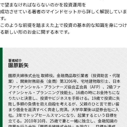
で望まなければならないのかを投資運用を
成功させている著者のマインドセットから詳しく解説していま
す。
このような前提を踏まえた上で投資の基本的な知識を身につけ
る新しい形のお金に関する本です。
著者紹介
園原新矢
園原夫婦株式会社 取締役。金融商品取引業者（投資助言・代理
業）、関東財務局長（金商）第3206号、宅地建物取引士、日本
ファイナンシャル・プランナーズ協会正会員（AFP）、2級ファ
イナンシャル・プランニング技能士。16歳の時にお金持ちにな
りたいと決意し、投資やビジネスを手掛ける。19歳で投資に失
敗し多額の負債を抱え自殺を考えるが、父親のひと言で思い留
まり借金を返済すべく奔走し完済。大学卒業後は証券会社に入
社。3年でトップセールスマンになり、起業するという目標を
立てる。2010年10月、25歳で妻と一緒に独立し、金融知識の
啓蒙を行う会社「園原夫婦株式会社」を設立し、目標を達成。