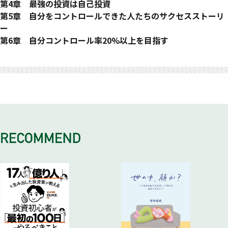
3 お金自体ではなく、お金の流れ「パイプライン」を手に入れ
2 本当の野望の見つけ方
1 人生の目的地と現在地を定める
第4章 最強の投資は自己投資
る
3「したくないこと」に潜む強大なエネルギー
2 自分の現在地を把握する〈お金編〉
1 自分以外はコントロールできない
第5章 自分をコントロールできた人たちのサクセスストーリ
4 パイプラインを飽きずにつくり続ける仕組みが必要
4「したくないことリスト」を完成させよう
3「資産」と「負債」を正しく理解する
2「感情・思考・行動」の３つをコントロールする〈感情編〉
ー
5 不安や悩みを完全になくすことはできない
4 自分の現在地を把握する〈時間編〉
3「感情・思考・行動」の３つをコントロールする〈思考編〉
1 自分コントロール率を高めると人生は変わる
第6章 自分コントロール率20%以上を目指す
コラム 筆者のしたいこと・したくないことリスト
5 生まれた「自由な時間」で何をすればよいのか?
4「感情・思考・行動」の３つをコントロールする〈行動編〉
2 他人を巻き込む（「受け取り方」感情のコントロール）
1 自分コントロール率「レベル3」を目指す
おわりに
6 自分の現在地を把握する〈能力編〉
5「環境の力」をうまく活用しよう
3 正しく測定する（「質問力」思考のコントロール）
2 少しの努力でも「複利で雪だるま式に成長」する
7「お金を持ち続けられる人」に必要な3つの能力
4 成果を感じやすい小さな成功体験を重ねる（「環境の力」行
3 お金を持ち続けられる人になるための「最速の方程式」
動のコントロール）
4「心理学的ホメオスタシス（心理学的恒常性）」の効果
5 注意すべき「自己投資マニア症候群」