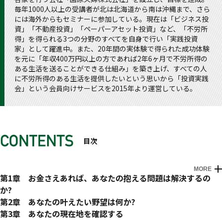
毎年1000人以上の受講者が北は北海道から南は沖縄まで、さら
には海外からもセミナーに参加している。現在は「ビジネス投
資」「不動産投資」「ペーパーアセット投資」など、「不労所
得」を得られる3つの分野のすべてを自身で行い「実践投資
家」として躍進中。また、20年間の実体験で得られた成功体験
を元に「年収400万円以上の方であれば2年6ヶ月で不労所得の
ある生活を送ることができる仕組み」を築き上げ、すべての人
に不労所得のある生活を提供したいという思いから「投資実践
会」という会員向けサービスを2015年より運営している。
目次
MORE
はじめに
自分資産化計画ロードマップ
第1章 お金さえあれば、あなたの抱える問題は解決するの
か?
1「お金の問題」があなたのストレスを和らげている
第2章 あなたの叶えたい野望は何か?
2「お金を持ち続けられる人」とは?
1「自分の野望のために生きる」と決める
第3章 あなたの現在地を確認する