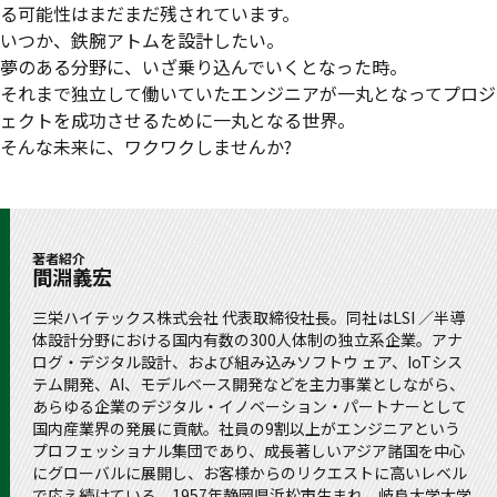
る可能性はまだまだ残されています。
いつか、鉄腕アトムを設計したい。
夢のある分野に、いざ乗り込んでいくとなった時。
それまで独立して働いていたエンジニアが一丸となってプロジ
ェクトを成功させるために一丸となる世界。
そんな未来に、ワクワクしませんか?
著者紹介
間淵義宏
三栄ハイテックス株式会社 代表取締役社長。同社はLSI ／半導
体設計分野における国内有数の300人体制の独立系企業。アナ
ログ・デジタル設計、および組み込みソフトウ ェア、IoTシス
テム開発、AI、モデルベース開発などを主力事業としながら、
あらゆる企業のデジタル・イノベーション・パートナーとして
国内産業界の発展に貢献。社員の9割以上がエンジニアという
プロフェッショナル集団であり、成長著しいアジア諸国を中心
にグローバルに展開し、お客様からのリクエストに高いレベル
で応え続けている。1957年静岡県浜松市生まれ、岐阜大学大学