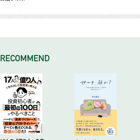
半導体の誕生と日本の関係
路設計
エッジコンピューティングに勝機あり
6ヵ月で一人前の半導体エンジニアへ
人類を未来に導く「半導体」の可能性
おわりに
日の丸半導体の躍進と日米半導体協定
組み込みソフトウェアの仕事とは?
独立系設計企業だからこそ可能な成長戦略
人が育つ教育の秘密は、「脱OJT」にある
アナログで世界に挑戦する
なぜ日の丸半導体は衰退したのか
三栄ハイテックス流「V字型人材マネジメント」
シリコンバレーのような空間を作る
日本の半導体メーカーが再び輝く日はくるのか
組織はハイブリッドな係長が動かしていく
三栄ハイテックスだからこそできる、「意味のある」社会貢献
「日経新聞とBS・PLが読めるエンジニアになりなさい」
を
いつか、鉄腕アトムを設計する。三栄ハイテックスの抱く夢