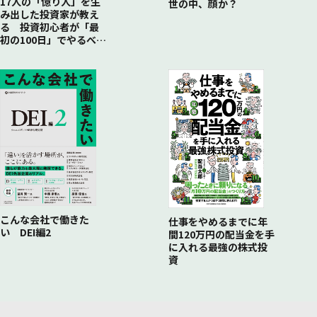
17人の「億り人」を生
世の中、顔か？
み出した投資家が教え
る 投資初心者が「最
初の100日」でやるべき
こと
こんな会社で働きた
仕事をやめるまでに年
い DEI編2
間120万円の配当金を手
に入れる最強の株式投
資