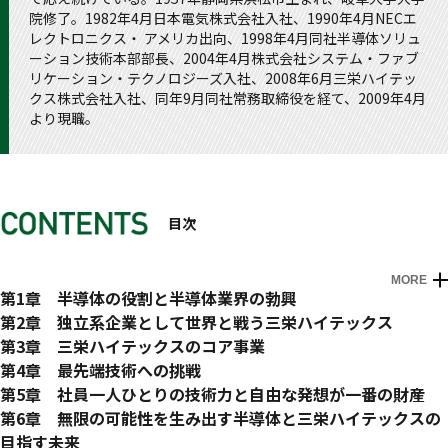
院修了。1982年4月日本電気株式会社入社、1990年4月NECエ
レクトロニクス・ アメリカ出向、1998年4月同社半導体ソリュ
ーション技術本部部長、2004年4月株式会社システム・ファブ
リケーション・テクノロジーズ入社、2008年6月三栄ハイテッ
クス株式会社入社、同年9月同社常務取締役を経て、2009年4月
より現職。
目次
MORE
はじめに
第1章 半導体の役割と半導体業界の勃興
世界を未来に進める鍵は「半導体」にある
第2章 独立系企業として世界と戦う三栄ハイテックス
世の中に半導体が必要な理由
独立系設計企業三栄ハイテックスの誕生
第3章 三栄ハイテックスのコア事業
「0と1」で構成される、デジタル半導体の世界観
第一線の技術で開拓する。三栄ハイテックスの歩み
「全方位 ALL OK」の成果
第4章 最先端技術への挑戦
「スイッチ」「変換」「増幅」で構成される、アナログ半導体
半導体の激戦地・中国への進出
「経験と勘」が要求される緻密な世界。アナログ回路設計
AI分野への挑戦―ディープラーニングとアノテーション―
第5章 社員一人ひとりの技術力と自由な発想が一番の財産
の世界観
「誰も設計を知らない。」東南アジアマーケットへの進出
「密・雅・流」から成るアートの世界。レイアウト設計
ディープラーニングに必の技術、アノテーションとは何か？
過酷な環境を勝ち抜くための条件
第6章 無限の可能性を生み出す半導体と三栄ハイテックスの
半導体業界の市場と構造
誇りとプロフェッショナリズム。その想いと原動力
「具体と抽象」を行き来するダイナミックな世界。デジタル回
今、何が起きているのか。群雄割拠のAI戦国時代
何よりも、好きかどうかですべてが決まる
目指す未来