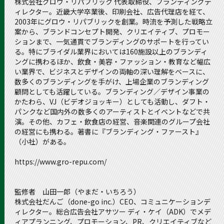
株式会社グロウ・リパブリック 代表取締役、ブランディングデ
ィレクター。近畿大学卒業後、印刷会社、広告代理店を経て、
2003年にグロウ・リパブリックを創業。時流を予測した戦略立
案から、ブランドコンセプト開発、クリエイティブ、プロモー
ションまで、一気通貫でブランディングのサポートを行ってい
る。特にブライダル業界においては160施設以上のブランディ
ングに携わるほか、飲食・美容・ファッション・教育など幅広
い業界で、ビジネスとデザインの両軸の深い理解をベースに、
数多くのブランディングを手がけ、上場企業のブランディング
顧問としても活躍している。ブランディング／デザイン事業の
かたわら、VJ（ビデオジョッキー）としても活動し、ダフト・
パンクなど国内外の数多くのアーティストとイベントなどで共
演。その他、カフェ・飲食店の経営、音楽関連のグループ会社
の経営にも携わる。著書に『ブランディング・ファースト』
（小社）がある。
https://www.gro-repu.com/
監修者 山田一郎（やまだ・いちろう）
株式会社だんご（done-go inc.）CEO、コミュニケーションデ
ィレクター。総合広告会社アサツー ディ・ケイ（ADK）でメデ
ィアプランニング、プロモーション、PR、クリエイティブなど