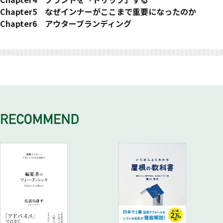
02 「パーパス」という発想
3つのフェーズで推進する
マネジメント層の理解と影響範囲
01 「 ドリップ」の大切さ
Chapter5 なぜインナーがここまで重要になったのか
これから意識すべき3つの大切なこと
①「SETUP 」フェーズ＝準備する
なぜ「セットアップ」が重要なのか
ブランドマップを抽出する
01 「インナー」の大切さ
Chapter6 アウターブランディング
自社の「Why」を探す
②「DRIP 」フェーズ＝選択し、抽出する
02 マネジメント層へのセットアップはどう行うのか
02 「 外からの目」が可能性を広げる
ブランドマップを具体化するために
01 すべてが「ブランドの接点」になる
おわりに
COLUMN ブランディングがもたらす効果
③「SERVE 」フェーズ＝提供する
共感なくして成功なし
あなたの会社の「秘めた力」を活かすには?
社内の「共感」が最優先
タッチポイントをもれなくデザインする
02 重要な2つのポイントとは
COLUMN Whyから始めるゴールデンサークル理論
03 まず、自分を知る―情報収集
02 インナーブランディングの効果
02 ブランディング起点のモノ（プロダクト）づくり
間違わないためのチェック機能
03 パーパスをより深く考える
マーケティングとブランディングの両輪
浸透によって得られるもの
戦う上での「志・スタンス」を明確にする
「Why 」の重要性
「使える」フレームワークを使い倒す
COLUMN インナーブランディングのよくある誤解
COLUMN イチからの“デザイン” がブランドを生む
04 ミッション／ビジョン／バリュー＝「MVV」は必要か?
COLUMN アイデアはムードボードで共有する
03 インナーブランディングの手法
03 「信頼」と「発信したくなる理由」をつくる
パーパスとMVV
04 徹底的に選択し、抽出する
ポイント① 伝道者を見つける
重要なのは伝えることではなく、心が動くかどうか
COLUMN セットアップに役立つ「ジョハリの窓」
「ブランドマップ」―本当に伝わるものを抽出する
ポイント② 3つのSTEPで巻き込む
では、どうやって「広げる」のか?
「抽出シート」の使い方
インナー浸透のギャップを越える
04 スピーディーかつ計画的なプロモーション戦略
COLUMN 優れたブランドマップはビジネスを広げる
「ブランディングのため」という目的は忘れない
コミュニケーション戦略を立てる
顧客を誘導するプロモーションの「線」
COLUMN プロモーションは1人では仕切れない
05 デザインのルールづくり
なぜルールが必要なのか？
プロモーションから体験へ