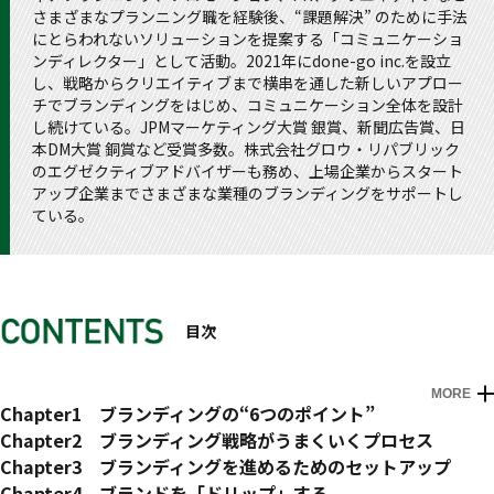
さまざまなプランニング職を経験後、“課題解決” のために手法
にとらわれないソリューションを提案する「コミュニケーショ
ンディレクター」として活動。2021年にdone-go inc.を設立
し、戦略からクリエイティブまで横串を通した新しいアプロー
チでブランディングをはじめ、コミュニケーション全体を設計
し続けている。JPMマーケティング大賞 銀賞、新聞広告賞、日
本DM大賞 銅賞など受賞多数。株式会社グロウ・リパブリック
のエグゼクティブアドバイザーも務め、上場企業からスタート
アップ企業までさまざまな業種のブランディングをサポートし
ている。
目次
MORE
はじめに
Chapter1 ブランディングの“6つのポイント”
01 実践に欠かせない6つのポイント
Chapter2 ブランディング戦略がうまくいくプロセス
なぜ「この6つ」が重要なのか
01 Branding DRIP Method（ブランディング・ドリップ・メ
Chapter3 ブランディングを進めるためのセットアップ
COLUMN ブランディングは経営戦略である
ソッド）
01 ブランディングを左右するのはマネジメント層
Chapter4 ブランドを「ドリップ」する