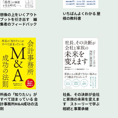
COLUMN 予算は必ず設定する
06 効果をきちんと検証する
いちばんよくわかる 屋
実践を未来につなげるために
想像の上をいくアウト
根の教科書
プットを引き出す 編
集者のフィードバック
所長の「知りたい」が
社長、その決断が会社
すべて詰まっている 会
と家族の未来を変えま
計事務所M&A成功の法
す ストーリーで学ぶ
則
相続と事業承継