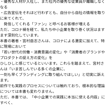
・優秀な人材が入社し、また社内の優秀な従業員が離職しなく
なる
・広告宣伝をそれほど行わずとも、自分から自社の情報を取り
に来てくれて、
発信してくれる「ファン」と呼べるお客様が増える
ただ、コロナ禍を経て、私たち中小企業を取り巻く状況はます
ます深刻化しています。
本書の著者・宮村岳志さんは、コロナによる激変に加えて、特
に現場において
「若い世代の労働・消費意識の変化」や「消費者のブランドや
プロダクトの捉え方の変化」を
ひしひしと感じているといいます。これらを踏まえて、宮村さ
んは「いま苦しんでいる多くの企業に、
一刻も早くブランディングに取り組んでほしい」と切実に訴え
ます。
前作でも実践のプロセスについては触れており、根本的な理論
については本書も変わりません。
ただ、本書では、「中小企業での実践に本当に使える内容」に
すべく、