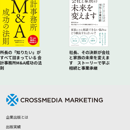
消費されないコンテンツ戦略の必要性／いいコンテンツを生み
出すチームが強い／
一流の人が挑戦すべき時／失敗を恐れない土壌を作れるか／こ
れからのコンテンツ市場のゆくえ／
行った人でないとわからないことがある／海外進出のカギを握
るのは「留学生のスター」？
所長の「知りたい」が
社長、その決断が会社
すべて詰まっている 会
と家族の未来を変えま
計事務所M&A成功の法
す ストーリーで学ぶ
則
相続と事業承継
企業出版とは
出版実績