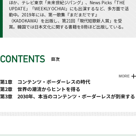
ほか、テレビ東京「未来世紀ジパング」、News Picks「THE
UPDATE」「WEEKLY OCHIAI」にも出演するなど、多方面で活
動中。2019年には、第一歌集『まだまだです』
（KADOKAWA）を出版し、第21回「現代短歌新人賞」を受
賞。韓国では日本文化に関する書籍を8冊ほど出版している。
目次
MORE
はじめに
第1章 コンテンツ・ボーダーレスの時代
デジタルトランスフォーメーションで変化するコンテンツの価
第2章 世界の潮流からヒントを得る
値
新しいコンテンツ戦略
第3章 2030年、本当のコンテンツ・ボーダーレスが到来する
コロナ禍で加速するコンテンツ・ボーダーレス
#1 グローバル配信時代の波に乗る
2030年には誰もがコンテンツの人になる
おわりに
巻末付録 コンテンツの30年早見表
30年かけて築いた韓国コンテンツ
Netflixによる巨額の投資
インドと東南アジアの市場のゆくえ
1990年代：グローバルコンテンツの萌芽
政府との絶妙な距離感
時代が変わってもコンテンツの本質は変わらない
2000年代：日本市場での成功
#2 目指す先は国内か？ 世界か？
DIALOGUE 03 iU（情報経営イノベーション専門職大学）学長
2010年代：世界規模の躍進と脱マスメディア
#3 最もあなたらしいものが最もグローバルなものになる
中村伊知哉 氏