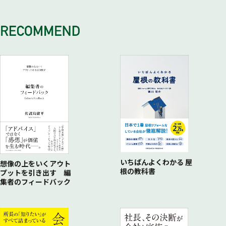
DIALOGUE01 ONE MEDIA代表 明石ガクト氏
#4 時代を先取る勇気
世界各国のコンテンツ政策と日本の戦略
変化を続けるコンテンツ市場の現在
#5 トレンドに敏感になる
映画は産業か? 文化か?／継続は力なり／「やっと気づいた」
「国ごとのトレンド」はもう古い／「プロのクリエイター」と
#6 M・Z世代からヒントが見える
日本／世界とどう手を組むか／
いう考え方も古い／
#7 社会を映す物語
コンテンツボーダレスを担う人材は誰か／これからの日本のポ
クリエイターエコノミーの時代／クリエイターが長期間生き残
#8 多様な登場人物を描く本当の理由
ジション
る方法／
#9 感動は鍛錬の先に
「1億総クリエイター時代」は、企業も例外でない／Z世代と
#10 BTSから学ぶコンテンツ戦略
いかに向き合うか
（1）融合させる力
（2）自分たちの本当の話をする
（3）双方向コミュニケーション
#11 守るだけでは広がらない
#12 サブ・コンテンツが熱狂を生む
#13 コンテンツ・リーダーのビジネススキル
いちばんよくわかる 屋
#14 IP戦争の始まり
想像の上をいくアウト
根の教科書
プットを引き出す 編
DIALOGUE02 動画クリエイター／プロデューサー 山下智博
集者のフィードバック
氏
中国から見たコンテンツ・ボーダーレス
中国進出で押さえておきたい基本ルール／日本コンテンツのフ
ァンに感じた新たな可能性／