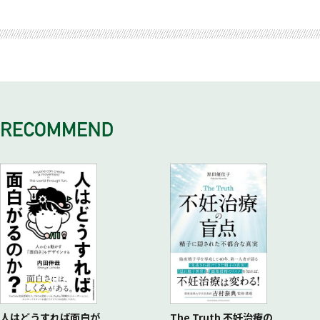
契約の前に知るべき家づくりに関するお金の話
一番確認したいことはお互いのゴール
自分の発する言葉が未来を作る
打ち合わせの労力は決してケチってはいけない
施主はオーナーなのだから建築現場にはいつでも歓迎
おわりに
ライフステージが変わったら住みづらくなる家はいらない
引き渡し式は住まう人たちと私たちの新たな出陣式
地場の建築会社への最初の就職
吹き抜けのある解放感たっぷりの家づくりを推奨
私たちが着工直前まで建築請負契約を結ばない理由
注文住宅ならではの経年変化を楽しみたい
大切なのは今ではなく、将来
戸建て住宅への夢を捨てきれず転職
趣味を後押しする自分たちだけの家も素敵だと思う
家の経年劣化を阻むフォローアップが重要
住宅会社選びで家づくりは決まってしまう
それまでの職場とのギャップを埋めていく
木にこだわり、経年変化を楽しむ家
「友の会」の存在がもたらす「住まいづくり」
現場での発想が、住宅をより良いものにしていく
お客様と私たちではものの見方が違う
現場見学とバスツアー、OB施主宅訪問は貴重な情報源
お客様との円滑なコミュニケーションも日々勉強
絵に描いたようなタマックの家が実現
家づくりで人生を豊かにしてほしいからDIYを勧めている
「社長になるなんて！」と思っていたが
工務店は御用聞きでいい。契約よりもメンテナンス
私の考える家づくりのコンセプトは
人はどうすれば面白が
The Truth 不妊治療の