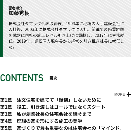
著者紹介
加藤秀樹
株式会社タマック代表取締役。1993年に地場の大手建設会社に
入社後、2003年に株式会社タマックに入社。前職での修業経験
を武器に同社の施工レベル引き上げに貢献し、2017年に専務就
任。2019年、貞松信人現会長から経営を引き継ぎ社長に就任し
た。
目次
MORE
プロローグ
はじめに
第1章 注文住宅を建てて「後悔」しないために
気がついたらなくなってしまうもの
自分たちの家を所有したいと思ったときの選択肢は
第2章 竣工、引き渡しはゴールではなくスタート
住宅会社にはどんな会社があるのだろうか?
住宅会社を選ぶ際に重視すべきポイント
第3章 私が創業社長の住宅会社を継ぐまで
注文住宅にもセミオーダーとフルオーダーがある
家づくりには４つのフェーズがある
大工になりたい! 家づくりに憧れた少年時代
第4章 理想の家を形にする施工の美学
耐震性能と気密断熱性能を担保すれば、ローコストは難しい
着工中のミスも信頼関係に結び付ける努力
ラグビーがたくさんのことを教えてくれた
重要なのは「機能性・可変性・経済性のバランス」
第5章 家づくりで最も重要なのは住宅会社の「マインド」