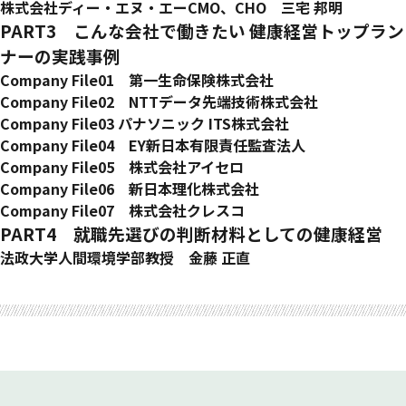
株式会社ディー・エヌ・エーCMO、CHO 三宅 邦明
PART3 こんな会社で働きたい 健康経営トップラン
ナーの実践事例
Company File01 第一生命保険株式会社
はたらく人の幸せが社会全体の幸せにつながる
Company File02 NTTデータ先端技術株式会社
好きと得意を伸ばせる! 自分らしいキャリアを選べる! いつで
Company File03 パナソニック ITS株式会社
もいきいきできる新しい働き方
社員のワクワク感を高めてモチベーションや生産性をアップ!
Company File04 EY新日本有限責任監査法人
ウェルビーイングと心理的安全性を高める職場づくり
Company File05 株式会社アイセロ
従業員のココロとカラダの健康がアイセロブランドの品質と技
Company File06 新日本理化株式会社
術を支えている
「働きやすい職場」だけでなく「働きがいのある職場」を目指
Company File07 株式会社クレスコ
して
クレスコグループは最高のテクノロジーと絆で“わくわくする
PART4 就職先選びの判断材料としての健康経営
未来”を創造します
法政大学人間環境学部教授 金藤 正直