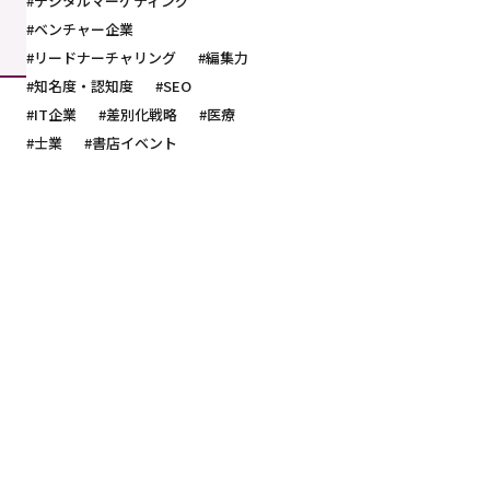
#デジタルマーケティング
#ベンチャー企業
#リードナーチャリング
#編集力
#知名度・認知度
#SEO
#IT企業
#差別化戦略
#医療
#士業
#書店イベント