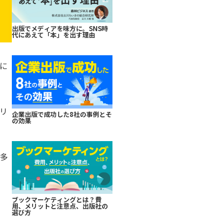
出版でメディアを味方に。SNS時
代にあえて「本」を出す理由
に
リ
企業出版で成功した8社の事例とそ
の効果
も多
ブックマーケティングとは？費
用、メリットと注意点、出版社の
選び方