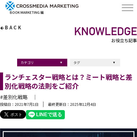
BOOK MARKETING 編
BACK
お役立ち記事
カテゴリ
タグ
出版・ブックマーケティング
マーケティング
ブランディング
採用
ストーリーマーケティング
採用
コンサルティング
クロスメディア
経営理念
出版
出版マーケティング
出版事例
ブランディング
出版プロモーション
広報
ブランディング手法
ブランディング施策
インナーブランディング
マーケティング用語
ストーリーブランディング
マーケティング基礎知識
企業ブランディング
企業出版
採用ブランディング
オウンドメディア
ブランド戦略
コンテンツマーケティング
スタートアップ
デジタルマーケティング
ベンチャー企業
リードナーチャリング
編集力
知名度・認知度
SEO
IT企業
差別化戦略
医療
士業
書店イベント
ランチェスター戦略とは？ミート戦略と差
別化戦略の法則をご紹介
#差別化戦略 ｜
投稿日：2021年7月1日
最終更新日：2025年12月4日