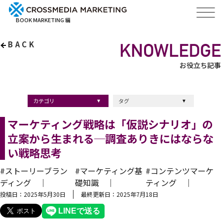
BOOK MARKETING 編
BACK
お役立ち記事
カテゴリ
タグ
出版・ブックマーケティング
マーケティング
ブランディング
採用
ストーリーマーケティング
採用
コンサルティング
クロスメディア
経営理念
出版
出版マーケティング
出版事例
ブランディング
出版プロモーション
広報
ブランディング手法
ブランディング施策
インナーブランディング
マーケティング用語
ストーリーブランディング
マーケティング基礎知識
企業ブランディング
企業出版
採用ブランディング
オウンドメディア
ブランド戦略
コンテンツマーケティング
スタートアップ
デジタルマーケティング
ベンチャー企業
リードナーチャリング
編集力
知名度・認知度
SEO
IT企業
差別化戦略
医療
士業
書店イベント
マーケティング戦略は「仮説シナリオ」の
立案から生まれる─調査ありきにはならな
い戦略思考
#ストーリーブラン
#マーケティング基
#コンテンツマーケ
ディング ｜
礎知識 ｜
ティング ｜
投稿日：2025年5月30日
最終更新日：2025年7月18日