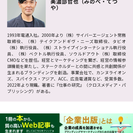
美濃部哲也（みのべ・てつ
や）
1993年電通入社。2000年より（株）サイバーエージェント常務
取締役、（株）テイクアンドギヴ・ニーズ取締役、タビオ
（株）執行役員、（株）ストライプインターナショナル執行役
員、（株）ベクトル執行役員、ソウルドアウト（株）取締役
CMOなどを歴任。経営とマーケティングを繋ぎ、経営の情報参
謀機能を果たし、ステークホルダーとの間に共感と共創関係が
生まれるブランディングを創造。事業会社で、カンヌライオン
ズ、スパイクス・アジア、ACC、広告電通賞など、受賞多数。
2022年より現職。著書に『仕事の研究』（クロスメディア・パ
ブリッシング）がある。