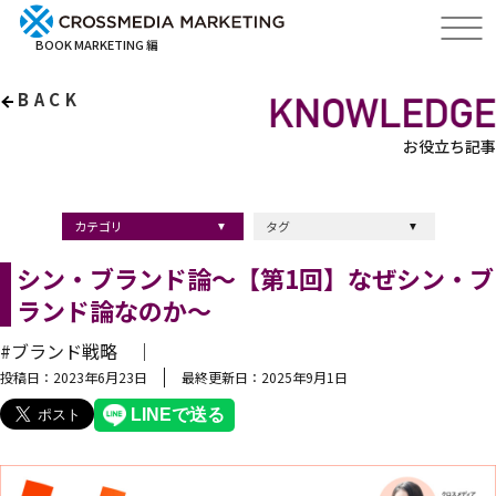
BOOK MARKETING 編
BACK
お役立ち記事
カテゴリ
タグ
出版・ブックマーケティング
マーケティング
ブランディング
採用
ストーリーマーケティング
採用
コンサルティング
クロスメディア
経営理念
出版
出版マーケティング
出版事例
ブランディング
出版プロモーション
広報
ブランディング手法
ブランディング施策
インナーブランディング
マーケティング用語
ストーリーブランディング
マーケティング基礎知識
企業ブランディング
企業出版
採用ブランディング
オウンドメディア
ブランド戦略
コンテンツマーケティング
スタートアップ
デジタルマーケティング
ベンチャー企業
リードナーチャリング
編集力
知名度・認知度
SEO
IT企業
差別化戦略
医療
士業
書店イベント
シン・ブランド論〜【第1回】なぜシン・ブ
ランド論なのか〜
#ブランド戦略 ｜
投稿日：2023年6月23日
最終更新日：2025年9月1日