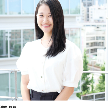
濱中 悠花