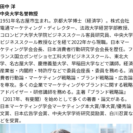
田中 洋
中央大学名誉教授
1951年名古屋市生まれ。京都大学博士（経済学）。株式会社
電通マーケティング・ディレクター、法政大学経営学部教授、
コロンビア大学大学院ビジネススクール客員研究員、中央大学
ビジネススクール教授などを経て2022年から現職。日本マー
ケティング学会会長、日本消費者行動研究学会会長を歴任。フ
ランス国立ポンゼショセ工科大学ビジネススクール、東北大
学、名古屋大学、慶應義塾大学、早稲田大学などで講師。経済
産業省・内閣府・特許庁などで委員会座長・委員を務める。消
費者行動論・マーケティング戦略論・ブランド戦略論・広告論
を専攻。多くの企業でマーケティングやブランドに関する戦略
アドバイザー・研修講師を務める。主著『ブランド戦略論』
（2017年、有斐閣）を始めとして多くの著書・論文がある。
日本マーケティング学会マーケティング本大賞/準大賞/優秀論
文賞、日本広告学会賞、中央大学学術研究奨励賞、白川忍賞な
どを受賞。