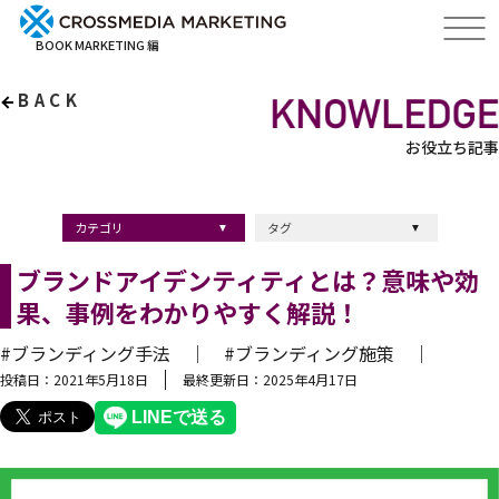
BOOK MARKETING 編
BACK
お役立ち記事
カテゴリ
タグ
出版・ブックマーケティング
マーケティング
ブランディング
採用
ストーリーマーケティング
採用
コンサルティング
クロスメディア
経営理念
出版
出版マーケティング
出版事例
ブランディング
出版プロモーション
広報
ブランディング手法
ブランディング施策
インナーブランディング
マーケティング用語
ストーリーブランディング
マーケティング基礎知識
企業ブランディング
企業出版
採用ブランディング
オウンドメディア
ブランド戦略
コンテンツマーケティング
スタートアップ
デジタルマーケティング
ベンチャー企業
リードナーチャリング
編集力
知名度・認知度
SEO
IT企業
差別化戦略
医療
士業
書店イベント
ブランドアイデンティティとは？意味や効
果、事例をわかりやすく解説！
#ブランディング手法 ｜
#ブランディング施策 ｜
投稿日：2021年5月18日
最終更新日：2025年4月17日