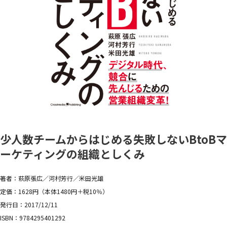
少人数チームからはじめる失敗しないBtoBマ
ーケティングの組織としくみ
著者：萩原張広／河村芳行／米田光雄
定価：1628円（本体1480円＋税10％）
発行日：2017/12/11
ISBN：9784295401292