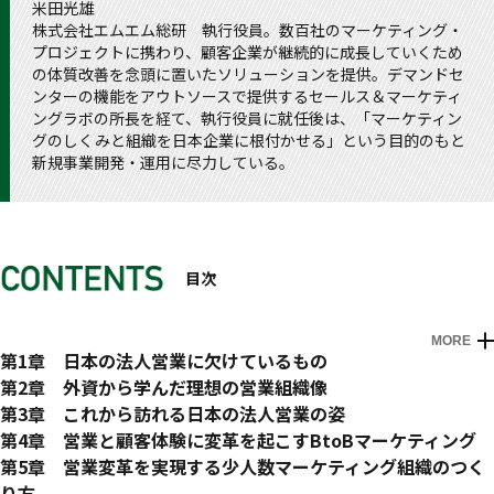
米田光雄
株式会社エムエム総研 執行役員。数百社のマーケティング・
プロジェクトに携わり、顧客企業が継続的に成長していくため
の体質改善を念頭に置いたソリューションを提供。デマンドセ
ンターの機能をアウトソースで提供するセールス＆マーケティ
ングラボの所長を経て、執行役員に就任後は、「マーケティン
グのしくみと組織を日本企業に根付かせる」という目的のもと
新規事業開発・運用に尽力している。
目次
MORE
はじめに
第1章 日本の法人営業に欠けているもの
さまざまなスタイルの営業経験から得たもの
第2章 外資から学んだ理想の営業組織像
感動を売る……英会話力セットの完全歩合新規営業
営業コンサルを通じて日本の営業変革に挑戦
第3章 これから訪れる日本の法人営業の姿
サービスを売る……タイル販売の既存客営業
リクルートの営業生産性向上
産業の縮小と競争社会への突入
第4章 営業と顧客体験に変革を起こすBtoBマーケティング
リクルートの法人営業でつかんだマーケティングの基本
とある情報・通信会社の営業標準化マニュアル作成
拡大対応型の引き合い営業からシェアの奪い合いへ
企業価値の源泉を見出せるかが差別化の鍵
第5章 営業変革を実現する少人数マーケティング組織のつく
「量より質」の営業スタイルを模索して 営業しなくても目標
マンハッタンの企業視察で見た日本との違い
他社のシェアを奪うことを前提とした戦略が不可欠
強みとは、「そこにしかない価値」
り方