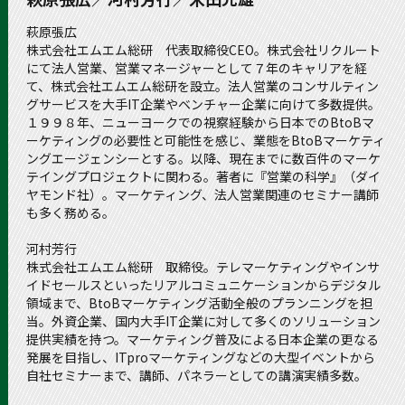
萩原張広
株式会社エムエム総研 代表取締役CEO。株式会社リクルート
にて法人営業、営業マネージャーとして７年のキャリアを経
て、株式会社エムエム総研を設立。法人営業のコンサルティン
グサービスを大手IT企業やベンチャー企業に向けて多数提供。
１９９８年、ニューヨークでの視察経験から日本でのBtoBマ
ーケティングの必要性と可能性を感じ、業態をBtoBマーケティ
ングエージェンシーとする。以降、現在までに数百件のマーケ
テイングプロジェクトに関わる。著者に『営業の科学』（ダイ
ヤモンド社）。マーケティング、法人営業関連のセミナー講師
も多く務める。
河村芳行
株式会社エムエム総研 取締役。テレマーケティングやインサ
イドセールスといったリアルコミュニケーションからデジタル
領域まで、BtoBマーケティング活動全般のプランニングを担
当。外資企業、国内大手IT企業に対して多くのソリューション
提供実績を持つ。マーケティング普及による日本企業の更なる
発展を目指し、ITproマーケティングなどの大型イベントから
自社セミナーまで、講師、パネラーとしての講演実績多数。