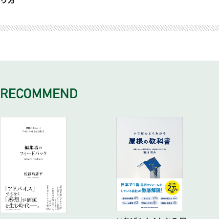
達成！
なぜマンハッタンの営業マンは飛び込みをしないのか？
デジタル化するコミュニケーション
マーケティングフレームワークで「そこにしかない価値」を見
いよいよ高まるマーケティングニーズ
おわりに
雪だるま式に売上を伸ばす
日本ではあり得ない一カ月のバカンスというインセンティブ
企業と顧客の初期接点はデジタルが当たり前
極める
マーケテイングに取り組む企業に見えてきた課題
キーワードは顧客資産とブランディング
日本でよく言われる「営業力」はマンハッタンには存在しな
デジタル時代における営業活動の変化
強みは顧客が体験して初めて成立する
マーケティング戦略・戦術トレンドの変化
STPで、生涯顧客価値の見極め
い！？
継続的な関係構築・満足度獲得のために-従量課金制
顧客体験を生み出すための３つの手法
マーケティング人材不足の弊害
Win-Winの関係構築の重要性
分業化こそ日本の営業を変える鍵
差別化意識を持った人材が重宝される時代
デジタル、イベント、営業＆インサイドセールス
営業組織におけるマーケティング戦略の欠如
伸びない営業とトップ営業の差は自己ブランディング
コールセンター事業でベンチャーの成長支援
求められる営業変革とマーケティングオートメーション
デジタル時代の営業組織変革
求められるマーケティング人材とは？
顧客情報を資産として蓄積する
アウトソーシングが機能しない現場の実情
なぜマーケティングオートメーションが登場したのか
組織として、一貫した顧客体験を提供する
営業組織におけるマーケティング目標意識の欠如
間違いだらけの日本の営業
アメリカと日本のマーケティングの違い
マーケティングオートメーションを使いこなせない理由
最大の課題はマーケテイング人材の獲得
短期・中長期、２つの目標設定と測定方法
時代錯誤の営業依存文化
日本企業に浸透しないマーケティングの本質
特別インタビュー SATORI株式会社 代表取締役 植山浩介
市場アンケートから見えた深刻な人材不足
営業とマーケティング間の連携強化が成功の鍵
無差別飛び込みやアポ取りを暴飲に繰り返す営業への疑問
リーマンショックという逆境が大きなチャンスに
氏
これからのマーケティングベンダーの仕事はアウトソーシング
営業との連携で発生しがちな３つの事態
買い手のことを考えずに売りこもうとする営業への疑問
外資系企業の組織におけるマーケティングのあり方
ではない
マーケティング組織を作った後に考えること
バブル崩壊で見えた日本の営業に欠けているもの
エムエム総研にとってのBtoBマーケティングとは
特別インタビュー 株式会社i-plug取締役兼CMO 田中伸明氏
マーケテイングを機能させる４つのフェーズと１０項目
日本のマーケティングは、外資系企業のコピーではダメ
多様化する社会と求められるイノベーションリーダーシップ
職種の多様性を受け入れる
リーダーの「変化する」という覚悟
マーケテイングベンダーとしての責任