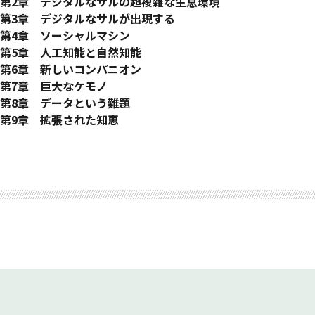
第2章 デジタルなサルの超複雑な生息環境
第3章 デジタルなサルが出現する
第4章 ソーシャルマシン
第5章 人工知能と自然知能
第6章 新しいコンパニオン
第7章 巨大なケモノ
第8章 データという難題
第9章 拡張された知恵
あとがき
章別参考資料
参考文献一覧