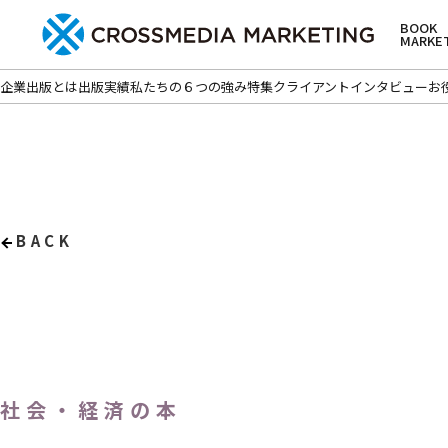
BOOK
MARKE
企業出版とは
出版実績
私たちの６つの強み
特集
クライアントインタビュー
お
BACK
社会・経済の本