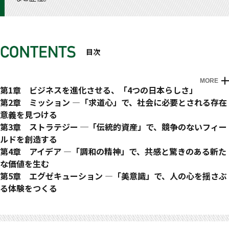
目次
MORE
はじめに 「日本らしさ」がビジネスを救う
第1章 ビジネスを進化させる、「4つの日本らしさ」
便利で安全な「だけ」の日本製品
第2章 ミッション ―「求道心」で、社会に必要とされる存在
「ものづくり大国」として名を挙げた日本／「世界における役
意義を見つける
割」を失った日本
「なんのため」のビジネスかを問う
第3章 ストラテジー ─「伝統的資産」で、競争のないフィー
変わりつつある「価値」の中身
「売上を伸ばす」はミッションにはならない／あえて「売上を
ルドを創造する
世界を席巻する「意味のある」価値／世の中は「存在理由」に
伸ばさない」京都の老舗／
「資産」を分解して、異領域に忍び込む
第4章 アイデア ―「調和の精神」で、共感と驚きのある新た
価値を感じている
「求道心」でビジネスの「存在意義」を追求する
「ゲームに勝つ」ではなく、「ゲームをつくる」／既存のゲー
な価値を生む
「意味」はヒューマニティの思想から
「いまあるミッション」を更新する
ムをハックした「伝統的資産」／
アイデアとは「掛け合わせ」を考えること
第5章 エグゼキューション ―「美意識」で、人の心を揺さぶ
「職人」が価値を紡ぎ出す、イタリアの高級ブランド／自分た
「価値観」が変わればミッションも変わる／「変われないミッ
敵を知り、強みを知って、「忍び込む」
掛け合わせが「名付けられないもの」を生み出す／「調和の精
る体験をつくる
ちの「どこ」に価値があるのか?
ション」の行き着く先／
みんな、自分たちの「価値」に気づいていない
神」で掛け合わせる
エグゼキューションとは「実現」させること
おわりに オルタナティブな価値を京都から
次のフェーズが見つからない「失われた20年」
「外部要因」によるミッションは弱い
「よそもの」視点を取り入れる／その戦略に、「自分たちらし
「課題と課題」を掛け合わせて一気に解決する
価値を「体験」に転換する／プロジェクトの物語に「一貫性」
「クールジャパン戦略」の反省
そのビジネスで、「社会はよくなる」のか?
さ」はあるか／
アイデアは「必然性」によって強くなる
をもたせる／「参加する人の顔」を思い浮かべて考える