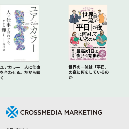
「らしさをアップデート」した京都の老舗企業
「企画書」をつくってチャンスを掴む
「みんな」で一緒に考える
チームの「やりたい」を設計する
ときにリーダーでなく、「ファシリテーター」に／座禅を組
「やらざるを得ない人」はどこにいる？／「リスペクトの心」
み、「固定観念」から開放される／
を絶対に忘れない
「時間・場所・情報」を共有する
反対意見は「成功体験」で超える
「ミッションのある」アイデアは失敗しない
「ユーザーの反応」が反対意見を変える
「歴史ある価値」は壊れない／「世に問う」と、想定外の成果
「破壊」と「創造」を両輪で回す
が生まれる
社内に「出島」をつくって進める
すべてのプロジェクトは、次への「プロトタイプ」
「失敗の数」が価値になる／新しい価値の設計こそ、「未来を
世界の一流は「平日」
ユアカラー 人に仕事
つくる仕事」
の夜に何をしているの
を合わせる。だから輝
か
く