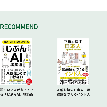
これからは「日本らしさ」に注目しよう
「手を取り合って」課題を解決する／ミッションは「綺麗ご
「技術」「素材」「物語」の要素に分解する
「集合的無意識」を見つけて掛け合わせる
説明不要な「美しさ」が感動を生む
天命を知り追求する「求道心」／歴史に培われた「伝統的資
と」がいい
枯れた「技術」に価値がある
「テクノロジー」を掛け合わせ、世界とつなぐ
自然から得た、日本の「美意識」／本質を際立たせる、「引き
産」／他者を受け入れる「調和の精神」／
「社会的大義」がもたらすもの
マスターピースになった「木桶のスツール」／新たな価値を生
テクノロジーの力で伝統を「グローバル化」する
算」という美／
豊かな感受性による「美意識」／足元を見つめ、「自国の文
「1200万円」を集めた、京都の名家
んだ「４００年の技術」／
「真逆」の掛け合わせで意外性を生む
世界に賞賛された、「引き算」の実践／「美意識」をどう身に
化」に正しい自信と誇りを
「視点」を変えて世の中を見る
日本企業は「技術の転用」が得意
「光るシルク」が話題を集めた理由／強い問題提起をする「問
つけるか
世界から評価されてきた「日本らしさ」
その課題を「宇宙」から検証する／その常識は「いつ」できた
官能を刺激する「素材」に価値がある
い」もよいアイデア
卓越した「クラフトマンシップ」が美を生む
世界の思想に影響した「求道心」／世界の職人を感動させた
のか
豊かな自然と習慣が、「洗練された素材」を生んだ／あらゆる
「古典」との掛け合わせで普遍性を得る
職人たちの「挑戦魂」をうまく引き出す／誰でも「やらされ仕
「伝統的資産」／
「そこにある不満」に目を凝らす
「自社を形づくる資産」は「素材」になりうる
古典には「普遍的価値」がこめられている／「人と違うインプ
事」は嫌いなもの／「突き
世界の暮らしを変えた「調和の精神」／世界に衝撃を与えた日
「過去」のデータから「未来」はつくれるか
伝統・歴史という「物語」に価値がある
ット」がアイデアを生む／
抜ける」から感動が生まれる
本の「美意識」
「人間的欲望」に素直になる
美意識や精神性に「物語」が宿る／私たちは「物語を共感でき
「バブル」を抜け出し、異質に触れる
「気配」にうったえかける
「意味の価値」は日本国内でも求められる
現代人が求める「野生の解放」／豊かな社会で「欲望のスイッ
る国」に生まれた
「ネーミング」で伝わるスピードを上げる
「理解させる」ではなく「感じさせる」／「わかりにくい」で
若い世代は「本質的価値」を求めている
チ」を入れる方法
「眠れる資産」に目を向ける
「説明不要」のネーミングをつける／メディアがそれを「どう
いい
「日本らしさ」はすべての企業に宿っている
「エゴのスケール」を広げていく
「何もない」が価値になった直島
伝えるか」まで設計する
「参加できる余白」をつくる
ビジネスという「物語」を紡ぐ
エゴは逆境に立ち向かう力にもなる
「価値ある弱み」が武器になる
「アーカイブ」から本質を学ぶ
「一緒につくる」という価値／「不完全」が体験へと誘う
「4つの要素」を、ひとつの物語にする
「ソーシャルインパクト」を生み出せるか
「時代のマイノリティ」に目を向ける
「古い」がなくなった、「いま」という時代
無駄のある「遊び」を演出する
「日本らしさ」とは「人間らしさ」
「論理と公益」の企業活動
他人の力を「素敵に使う」
「らしさ」を大事に、3%の変化を
「競わない遊び」をしよう／「自由に遊べる余白」が楽しさを
頭のいい人がやってい
正解を探す日本人、最
る「じぶんAI」構築術
適解をつくるインド人
「素直に考える」ことで喜びを創造する
「仲間の存在意義」も創出する
「世界観」が思わぬチャンスをつれてくる
「らしさ」を残してアップデートする／変化は「3%」でいい
生む
精神的報酬が、仲間の「BE」を実現する
「変わらない」ために、変化する
「右手にロマン、左手に算盤」で仲間を募る