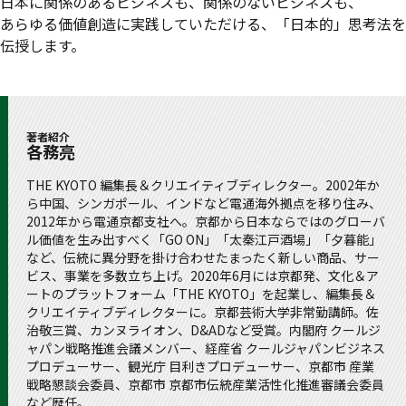
日本に関係のあるビジネスも、関係のないビジネスも、
あらゆる価値創造に実践していただける、「日本的」思考法を
伝授します。
著者紹介
各務亮
THE KYOTO 編集長＆クリエイティブディレクター。2002年か
ら中国、シンガポール、インドなど電通海外拠点を移り住み、
2012年から電通京都支社へ。京都から日本ならではのグローバ
ル価値を生み出すべく「GO ON」「太秦江戸酒場」「夕暮能」
など、伝統に異分野を掛け合わせたまったく新しい商品、サー
ビス、事業を多数立ち上げ。2020年6月には京都発、文化＆ア
ートのプラットフォーム「THE KYOTO」を起業し、編集長＆
クリエイティブディレクターに。京都芸術大学非常勤講師。佐
治敬三賞、カンヌライオン、D&ADなど受賞。内閣府 クールジ
ャパン戦略推進会議メンバー、経産省 クールジャパンビジネス
プロデューサー、観光庁 目利きプロデューサー、京都市 産業
戦略懇談会委員、京都市 京都市伝統産業活性化推進審議会委員
など歴任。