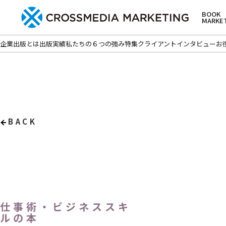
BOOK
MARKE
企業出版とは
出版実績
私たちの６つの強み
特集
クライアントインタビュー
お
BACK
仕事術・ビジネススキ
ルの本