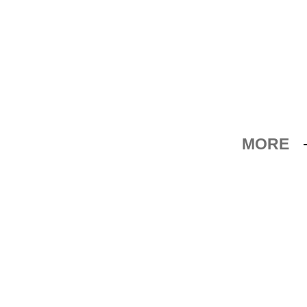
MORE
を自分たちが普段使いしているか？
つくる
本題に入る）