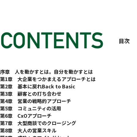
目次
はじめに
序章 人を動かすとは。自分を動かすとは
33歳で営業部長になる
第1章 大企業をつかまえるアプローチとは
怒涛の日々。そして転職
Land & Expand
第2章 基本に戻れBack to Basic
ゴールデンサークル（Golden Circle）
顧客に価値を理解してもらう
営業のインプット
第3章 顧客との打ち合わせ
シアトルで学んだこと
魅力を引き立てるデモの習得
リードから始まる明るい未来
まずは情報収集
第4章 営業の戦略的アプローチ
営業部全員が語れるようになる／見せ方にこだわる／自社製品
作業興奮／リード獲得
顧客向け資料作成
爆発につなげるアプローチとは
第5章 コミュニティの活用
事例は心を動かす最強の武器
メールの書き方
打ち合わせ本番
ユニークなポジショニングを考える／バリュープロポジション
カスタマーサクセス（Customer Success）
第6章 CxOアプローチ
効果と社内展開／社外活用事例と社内活用事例／自分の事例を
毎日やりきること（Back to Basic①）
オープニングはラポール形成／ヒアリング（正しい心をもって
Discover & Descend
コミュニティが重要な3つの理由
コンフォートゾーンを超える
第7章 大型商談でのクロージング
トライアルで体験を届ける
電話
ストーリーで語るプレゼン
イチゴの法則
コミュニティのつくり方
エイムしてますか? ／山の3つの登り方
時間がかかっても勝ちたい商談
第8章 大人の営業スキル