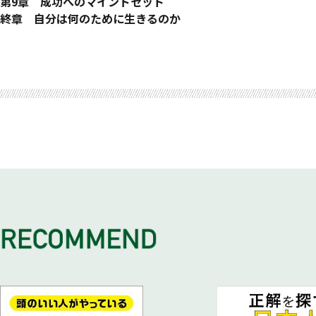
Give＆Take
コールスクリプトとヒアリング項目について
共感力（Back to Basic③）／ストーリー・テリング（Back 
会社活用に進む方法論
コミュニティの階層わけ
CxOミーティング
❶ Success Criteria（購買基準）として何が重要視されるか／
業務スキル編
第9章 成功へのマインドセット
営業は何をする仕事でしょう?
営業としてダサいことは?
打ち合わせを好転させるスキル
ホワイトペーパーの活用
売り上げるコミュニティ
営業としての使命
❷ 社内反対派（エネミー）／競合の情報確認／❸ BANT状況
活動データの記録／
Stay Hungry Stay Foolish
終章 自分は何のために生きるのか
超一流の営業を受ける
活動量を上げる（Back to Basic②）
SPIN／聞くことで前に進める／ホワイトボーディングで前に進める／O
最強のコミュニティ
クロージングの交渉
アカウントプラン／四半期売り上げプラン（Quarterly Business 
愛されるリーダーへ
自分が何に向いているのか
営業先のチャンピオンを探せ
ソリューションセリング
コミュニティが爆発につなげるムーブメントをつくる
様々なリスク
営業開拓編
人生を変えるスキルとは
チャンピオンの条件
クロージング
対お客様の視点／対社内の視点
値引きについて
「新しい道、新しい売り方」を確立する／
チームの力に変える（Back to Basic⑤）
❶ 値引きは厳しくコントロール（商談のスピードを最優先）
営業が購入プロセスをコントロール／エグゼクティブの活用／
❷ 他の商品を入れ込む（トレーニングを販売／外部事例）／
客観的視野／トラブル対応／ユーモア（Back to Basic⑦）
❸ 期間限定値引き（コンペリングイベントにつなげる）／
数字編
クロージングにおけるエグゼクティブの活用／Ask The Deal
数字との向き合い方／数字をつくる５つの準備／プレッシャー
ロストした際のマインド
個人の営業としてのアプローチ
大人の営業になる
提案してくれる営業／インプットをし続ける