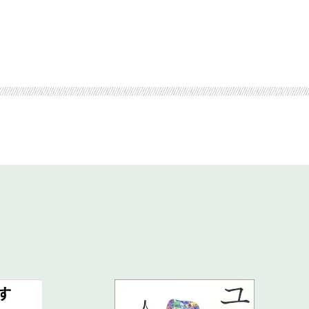
to Basic④）／ちょっとやってみよう！
の確認
bjection Handlingで前に進める
Review）／感謝する（Back to Basic⑥）
／
／接待について
を迎えに行こう