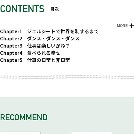
目次
MORE
キャラクター紹介
Chapter1 ジェルシートで世界を制するまで
本書の読み方
社長にジェルシートを投げるいたずら①
Chapter2 ダンス・ダンス・ダンス
社長にジェルシートを投げるいたずら
臨時ボーナス
Chapter3 仕事は楽しいかね？
インドネシア（なんで？）
警備員女子
課長、ありがとう
Chapter4 食べられる幸せ
連続音ハメ（国旗編）
ホリケンダンス
家に帰るまでが社交辞令
棺桶ダンス
Chapter5 仕事の日常と非日常
ホリケンコラボ
『青春ブタ野郎』に合わせて踊ってみる
部長に任せたら
焼鳥どん
子どもが生まれました
おわりに ゲームのエンディング。そして、新たな旅のスター
ginjiroコラボ
スーパーマリオダンス
時間には切り上げます
ゴマ団子
自己紹介
ト
ソニックコラボ
おじさんのR指定ダンス
退職覚悟のお願い
オムライスのプロが来た
回線速度の違い
ピンキッツ
グッチダンス
退職届、ＡＮＡコラボ
いちごあめは、綿菓子になるのか？
iPhoneケースには……
連続音ハメ（キャラクター編）
絶対に成功させようね
飛行機遊び
背徳のコンビニ飯
領収書が捨てられる
進撃の巨人360度カメラ
定番のダンス・ナンバーで踊ってみる
社長を討伐せよ
Column4 警察と警備の大きな違いは強制力
賞与をもらった時の反応
チェンソーマン
部下が仕事をしません
１週間ドッキリ
協働
ポケモンサトシ引退
Column2 警備員に特別な権限は与えられていない
ストリートスナップ
社長だいしゅき選手権
時間停止
絶対に取りたくない電話
タダ
TONIKAKU
Column3 警備員になるために入社時に必要な書類
モノマネ選手権