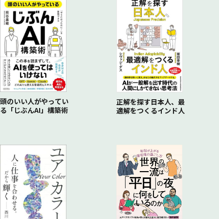
グリマス
部長に本音（嘘）を言ってみる
ケン（KEN）
卵を取るゲームをやってみる
Column1 警備って種類があるの知ってる？
笑ってはいけない
社会人あるある
警備会社の採用あるある
社長を投げたら怒られた
会社にあるものでクリスマスツリー
Column5 警備業はずっと人手不足
頭のいい人がやってい
正解を探す日本人、最
る「じぶんAI」構築術
適解をつくるインド人