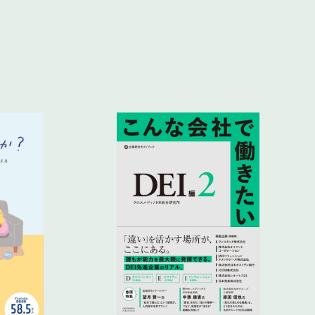
』こと
がある