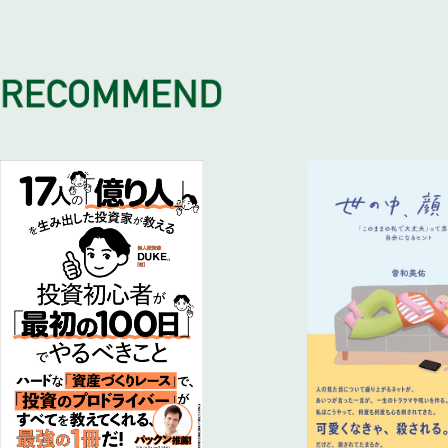
日本人が実施した場合はどうなるか
18 １００億円への道には、10の段階がある
29 ステップ6 １００億円の思想とは『時間を味方につける
35 72歳の私だから言えること
私募債利益あり・預金あり・８％複利あり
世界三大投資家ジョージ・ソロス氏のケース
初級・中級・上級とステップアップしていく
36 なぜ１００億なのか。なぜ１００年なのかわかること
06 日本人である、私のノウハウは
19 第１段階 失敗するには、理由がある
37 日本には日本人しかできない日本独自の資産形成の方法
日本人しかできない『日本独自の資産形成』
20 第２段階 成功するために必要なこと
『日本独自の資産形成15項目』
日本人だけができる、日本独自の資産づくりがある
成功のためには成功者をそっくり真似する
日本独自の資産形成のノウハウ15項目
日本には、世界中どこにもない有利な税金がある
21 第３～６段階 成功するポイン
38 私にしかできないお金持ちになる40項目
賃貸経営が成功したら、中級にステップアップ
『私にしかできないお金持ちになる40項目と解説』
22 第7～10段階 ３代先・１００年先を見据えた上級クラス
39 １００億円倶楽部への入会のメリット50項目
所得税・相続税を払わないのは悪いことではない