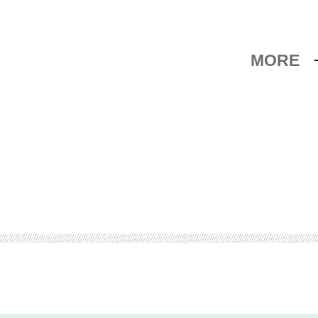
MORE
つくる方法
スト20冊
の戦い
ん」
プロとしてのの実力」