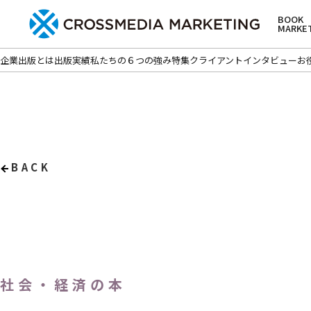
BOOK
MARKE
企業出版とは
出版実績
私たちの６つの強み
特集
クライアントインタビュー
お
BACK
社会・経済の本