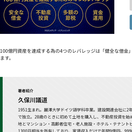
100億円資産を達成する為の4つのレバレッジは「健全な借
ます。
著者紹介
久保川議道
1951生まれ。麗澤大学ドイツ語学科卒業。建設関連会社に2年
で独立。28歳のときに初めて土地を購入し、不動産投資を始
地とマンション・高齢者住宅・老人施設・ホテル・テナント
1300戸相当を所有しており、家賃収入だけで年間9億円。9