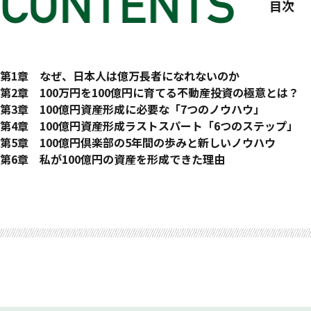
目次
はじめに 実績が証明する、誰でも簡単に１００億円の資産を
第1章 なぜ、日本人は億万長者になれないのか
01 ヨシミチの実績と軌道
第2章 100万円を100億円に育てる不動産投資の極意とは？
たくさんの失敗から学び、成功に切り替えた
07 知っておくべき不動産投資のツボ
第3章 100億円資産形成に必要な「7つのノウハウ」
成功ノウハウの軌跡
宝の山とゴミの山がある賃貸経営マーケットは11兆円
10 100億円資産形成のノウハウ
第4章 100億円資産形成ラストスパート「6つのステップ」
02 なぜ１００億円をつくる方法が生まれたのか
勝てる理念・目的とは
１００億円づくりに不可欠な、７つのノウハウ
23 初級から上級者への実際の道すじ
第5章 100億円倶楽部の5年間の歩みと新しいノウハウ
オンリーワン・ナンバーワンにいつもなりたい自分がいた
08 勝てる不動産投資の極意10カ条
100億円ノウハウ① 「日本独自の資産づくり」
１００億円を実現する上級者向け「６つのステップ」
30 年４回・５年間の１００億円倶楽部の２００ページのテキ
第6章 私が100億円の資産を形成できた理由
03 ヨシミチの成功する資産形成とは
住宅金融支援機構融資の25のメリット
11 100億円ノウハウ① 「借金は怖くない」
24 ステップ1 非常識を実行する
31 ４つのレバレッジから10のレバレッジへ移行
40 １００億円資産形成シミュレーション
おわりに
資産形成には成功する原理原則がある
09 不動産投資・賃貸経営の三重苦「税金・借金・空室」と
12 100億円ノウハウ② 「８％利回りの資金運用」
25 ステップ2 １つは成功させる
１００億円資産をつくる４つのレバレッジ
１００億円資産はこうしてつくる
不動産投資の「６つの勝てる戦略」
空室問題を解決する「築年数別賃貸経営」
13 100億円ノウハウ③ 「土地・建物の６つの価格」
成功者の５％に入るには
３００億円・５００億円をつくる10のレバレッジ
自己資金別・年数別の１００億円資産づくりの概算表
04 日本人がお金持ちになれない理由
14 100億円ノウハウ④ 「詐欺商法６つの嘘と騙し」
26 ステップ3 複数棟経営を成功させる
32 賃貸は儲からない、そして資産をなくすことの証明
41 ３つの１００億円資産形成シミュレーション
世界一高い日本の税制度
15 100億円ノウハウ⑤ 「１００年資産計算ソフト・税金く
とはいえ、失敗しない方法は？
利益が出ない資産をなくす賃貸の年シュミレーション
①デザインＲＣ２戸×３階（６戸・50㎡）
日本の税金が高額な理由
16 100億円ノウハウ⑥ 「土地セットプラン（トチプラス）
27 ステップ4 ８％利回りを成功させる
33 相続は信託契約で行うこと
私募債利益あり・預金あり・８％複利あり
05 外国人Ａさんと、日本人Ｂさん、Ｃさんの税金の違い
土地から購入する経営のほうがうまくいく
ゴールデンエイトでなければ資金は増えない
民法と信託法の相続のメリット・デメリット
②木造サ高住50戸44人デイ付（55戸・18㎡）
同じ１００億円でも、海外と日本ではこれだけ違う
17 １００億円をつくるための「成功する６つの能力」と「
28 ステップ5 30億円・50億円の壁を越えていく
34 テキサスは世界最強の不動産投資
私募債利益なし・預金あり・８％複利あり
ロバート・キヨサキ氏のノウハウとは
「成功する６つの能力」と「プロとしての実力」
数字の壁を突破するノウハウ
（Ａ）（Ｂ）シミュレーション表計算グラフ
③木造連棟５戸（２階）（5戸・68㎡）