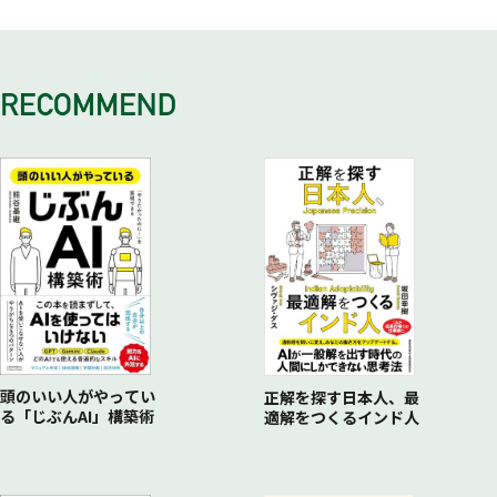
〈応用編〉 相手からイジられたときの反応の仕方
コーヒーブレイク 「あそこで、ああ言えばよかった…」と反
やらないほうがいいこと
やらないほうがいいこと
〈方法③〉「何かに挑戦する」提案をしよう
COLUMN 「回す力」の対極にあるもの。それは「マウンティ
省する日々
〈応用編〉「裏回し」という技法
〈応用編〉 よくいる「決めたことを壊しにかかる人」に対抗
TIPS 「皆にとってのメリット」を沿える
ング」
〈応用編〉 突っ込み／返しをさらに強化する工夫
COLUMN 人はなぜ「悪口」を言うのか？
する
やらないほうがいいこと
COLUMN 「面白い人」でなく、「愉快な場をつくる人」であ
コーヒーブレイク 僕の愛する、「居心地のいい店」
コーヒーブレイク 会議好きだけど、会議が下手な会社
〈応用編〉「質問型」の表現で提案してみる
りたい
コーヒーブレイク 皆のために動き、自分にとっての「宝物」
を得た
頭のいい人がやってい
正解を探す日本人、最
る「じぶんAI」構築術
適解をつくるインド人