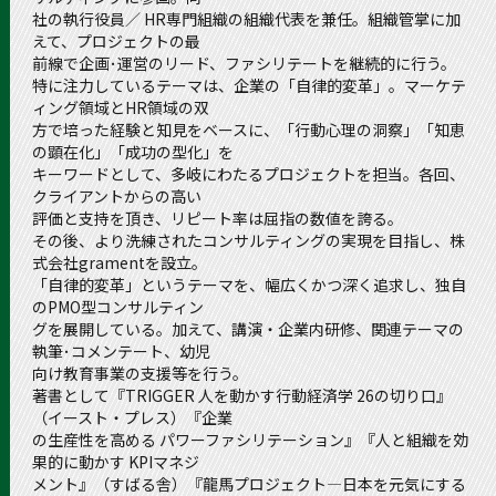
社の執行役員／ HR専門組織の組織代表を兼任。組織管掌に加
えて、プロジェクトの最
前線で企画･運営のリード、ファシリテートを継続的に行う。
特に注力しているテーマは、企業の「自律的変革」。マーケテ
ィング領域とHR領域の双
方で培った経験と知見をベースに、「行動心理の洞察」「知恵
の顕在化」「成功の型化」を
キーワードとして、多岐にわたるプロジェクトを担当。各回、
クライアントからの高い
評価と支持を頂き、リピート率は屈指の数値を誇る。
その後、より洗練されたコンサルティングの実現を目指し、株
式会社gramentを設立。
「自律的変革」というテーマを、幅広くかつ深く追求し、独自
のPMO型コンサルティン
グを展開している。加えて、講演・企業内研修、関連テーマの
執筆･コメンテート、幼児
向け教育事業の支援等を行う。
著書として『TRIGGER 人を動かす行動経済学 26の切り口』
（イースト・プレス）『企業
の生産性を高める パワーファシリテーション』『人と組織を効
果的に動かす KPIマネジ
メント』（すばる舎）『龍馬プロジェクト―日本を元気にする