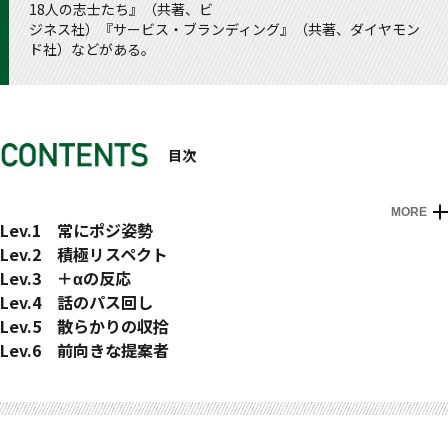
18人の志士たち』（共著、ビ
ジネス社）『サービス・ブランディング』（共著、ダイヤモン
ド社）などがある。
目次
MORE
新しいリーダーの力、それは「人・場・組織を回す力」
プロローグ 「回す力」を身に付けよう
Lev.1 常にポジ姿勢
常にポジ姿勢 ─概論─
Lev.2 積極リスペクト
〈方法①〉 ひとまず共感しよう
積極リスペクト ─概論─
Lev.3 ＋αの反応
TIPS 「合コンのさ・し・す・せ・そ」
〈方法①〉 人とは異なる姿勢に触れよう
＋αの反応 ─概論─
Lev.4 話のパス回し
〈方法②〉 納得できなくてもかわそう
〈方法②〉 過去にしてもらったことに感謝しよう
〈方法①〉「＋α」のリアクションをしよう
話のパス回し ─概論─
Lev.5 散らかりの収拾
〈方法③〉 ポジ表現に変えよう
コーヒーブレイク 社長、今でも忘れていません
〈方法②〉 的確な「突っ込み」を入れよう
〈方法①〉 シンプルに振ってみよう
散らかりの収拾 ─概論─
Lev.6 前向きな提案者
コーヒーブレイク 「気持ちのいい人」と言われた
〈方法③〉 自らの学びに繋がったことを伝えよう
TIPS 「たとえ型」の突っ込みに備える
TIPS このスキルの発展版が「ファシリテーション」
〈方法①〉 そもそもの「目的」を確認しよう
前向きな提案者 ─概論─
エピローグ 「回す力」とは、毎日を豊かに生きる力
おわりに
〈方法④〉 質問で気付いてもらおう
〈方法④〉 手柄を相手にプレゼントしよう
〈方法③〉 もらった話に「返し」を入れよう
〈方法②〉「ちょっと考えてもらう」質問をしよう
〈方法②〉 ズレたら、やさしく正そう
〈方法①〉「ひとり言的」に提案をしてみよう
TIPS 「無意味ジャスティス」
やらないほうがいいこと
TIPS 褒められたときの「返し」方
〈方法③〉「妄想的」な話題をつくろう
TIPS 「いったん」という便利な言葉
〈方法②〉「メンバーを喜ばせる」提案をしよう
やらないほうがいいこと
〈応用編〉 マウントを取ってくる人への対処法
やらないほうがいいこと
TIPS 話題を見つけるための「古典的」切り口
〈方法③〉 選択肢を出し、基準で選ぶ
TIPS ちょっとしたお願いの仕方