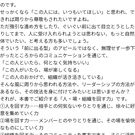
のです。
せっかくなら「この人には、いつもいてほしい」と思われ、で
きれば周りから尊敬もされたいですよね。
ただ強引な進め方をしたり、ぐいぐい前に出て目立とうとした
りしてまで、人に受け入れられようとは思わない、もっと自然
体でいたい、と考える方も多いでしょう。
そういう「前に出る型」のアピールではなく、無理せず一歩下
がったところからのコミュニケーションを通じて、
「この人といたら、何となく気持ちいい」
「この人がいたら、場が楽しくなる」
「この人のおかげで、組織が活き活きしている」
そんな風に周りから思われる方法や、リーダーシップの方法が
あるなら、その技法を身に付けてみたいとは思いませんか？
それが、本書でご紹介する「人・場・組織を回す力」です。
①人を回す力……相手との何気ないやりとりを通じ、徐々に好
意を集めていく力
②場を回す力……メンバーとのやりとりを通じ、その場を愉快
なものにしていく力
③組織を回す力…そのコミュニティを裏方で支え、さらに活性