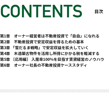
目次
はじめに
第1章 オーナー経営者は不動産投資で「自由」になれる
不動産投資が事業売却を後押しした
定期的な安定収益は「配当・分配金」と「家賃収入」だけ
第2章 不動産投資で安定収益を得るための基本
収益不動産を“パラシュート”として活用してほしい
家賃収入や節税などメリットはたくさん
節税効果をうたう不動産投資の注意点
第3章 「雪だるま戦略」で安定収益を拡大していく
経営者にとっての不動産投資のメリット
利回りは最低でも6.5％以上がマスト
手元にキャッシュが残る物件を雪だるま的に増やしていく
第4章 木造築古物件を活用し所得にかかる税を軽減する
メリット①：安定収益が得られる
駅徒歩10分以内はマスト
資産管理会社で節税に備える
減価償却の仕組みを活用しフローを節税する
第5章 ［応用編］ 入居率100％を目指す賃貸経営のノウハウ
メリット②：所得税・法人税に対する節税効果がある
単身者向け物件でも二口コンロが必須
メリット①：税負担の軽減
課税所得が低いならフローの節税よりも安定収益を考える
【借入編】オーナー社長こそ借入を活用すること
第6章 オーナー社長の不動産投資ケーススタディ
メリット③：資産に対する課税も対策できる
神奈川県が注目される理由とは？
メリット②：所得の分散
キャッシュフローや節税、売却益を使った“わらしべ長者戦略”
アフターコロナの金融事情
【事例①】 将来への不安解消と資産保全を目的にアパート経
最大のメリットは“パラシュート機能”
地域に精通した管理会社を選ぶこと
メリット③：繰越控除の期間延長と損益通算の範囲拡大
減価償却を活用する際の注意点
金融機関の選定について
資産管理会社を設立し節税と相続対策を実現
不動産投資のメリットを最大化させる戦略とは？
不動産投資の安定性は客付けで決まる
メリット④：経費枠の拡大
売却は5年以上のスパンで考える
【経営編】物件運営のポイント
【事例②】 本業は順調だが人材確保が厳しい零細企業
［コラム］ 私がオーナー社長を辞めるまで① 大手デベロッ
［コラム］ 私がオーナー社長を辞めるまで② 新たなるステ
メリット⑤：社会保険への加入
物件はリセールバリューで選ぶこと
管理会社の見極め方
不動産投資による収益拡大と節税で安心を手にする
メリット⑥：相続対策
売買契約書を必ず確認すること
【ポートフォリオ編】ポートフォリオの考え方
【事例③】 高収入だが多忙を極める医師の仕事
資産を持つことによる相続・贈与対策
安定収益目的と節税目的で不動産投資の戦略は異なる
売却を繰り返しながら都心を目指す
不動産投資で収入を得てプライベートを充実
“雪だるま戦略”に有効なのは新築物件
［コラム］ 私がオーナー社長を辞めるまで④ 順調だったビ
［コラム］ 私がオーナー社長を辞めるまで⑤ 事業の複線化
【事例④】 M＆Aで得た手持ち現金を減らしたくない