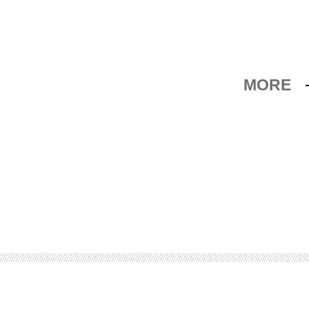
MORE
営を開始
パーへの就職は起業の布石だった
ージを目指すため転職を決意
ジネスに思いもよらぬ逆風
を図るためM＆Aで異業種を買収