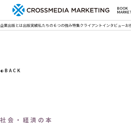
BOOK
MARKE
企業出版とは
出版実績
私たちの６つの強み
特集
クライアントインタビュー
お
BACK
社会・経済の本