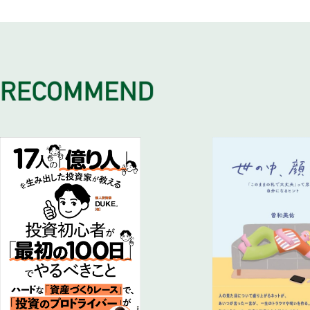
新築物件は7～10年後の売却か長期保有を見据えること
豊かな暮らしと資産保全を両立させた元IT社長
ストックを持ち金融所得を増やすのが目的
［コラム］ 私がオーナー社長を辞めるまで⑥ M＆Aにより
［コラム］ 私がオーナー社長を辞めるまで③ 1年半の修業