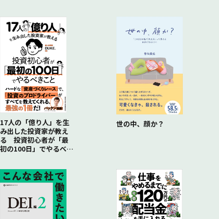
File.10 ジールコミュニケーションズ
File.11 ネットプロテクションズ
File.12 三光ソフラングループ
File.13 プラップジャパン
File.14 クーリエ
File.15 MIXI
17人の「億り人」を生
世の中、顔か？
み出した投資家が教え
る 投資初心者が「最
初の100日」でやるべき
こと