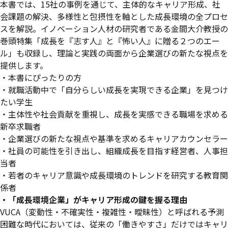
本書では、15社の事例を通じて、主体的なキャリア形成、社
会課題の解決、多様性と包摂性を軸とした成長環境の全プロセ
スを解説。イノベーション人材の研究者である金間大介教授の
巻頭特集「成長を『志す人』と『怖い人』に贈る２つのエー
ル」も収録し、理論と実践の両面から企業選びの新たな視点を
提供します。
・本書にぴったりの方
・就職活動中で「自分らしい成長を実現できる企業」を見つけ
たい学生
・主体性や社会貢献を重視し、成長を実感できる職場を求める
新卒求職者
・企業選びの新たな視点や基準を求めるキャリアカウンセラー
・社員の可能性を引き出し、組織成長を目指す経営者、人事担
当者
・若者のキャリア意識や成長環境のトレンドを研究する教育関
係者
・「成長環境企業」がキャリア形成の鍵を握る理由
VUCA（変動性・不確実性・複雑性・曖昧性）と呼ばれる予測
困難な時代においては、従来の「働きやすさ」だけではキャリ