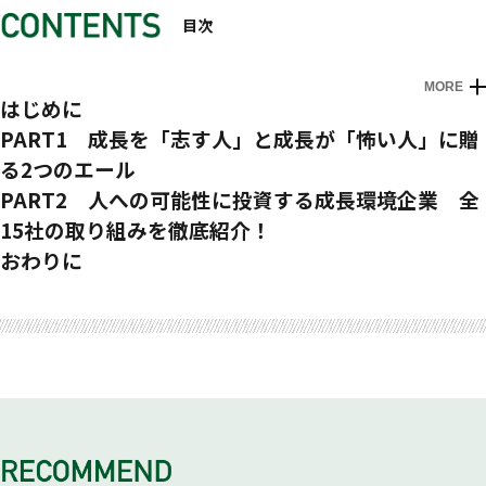
目次
MORE
はじめに
PART1 成長を「志す人」と成長が「怖い人」に贈
る2つのエール
金沢大学融合研究域融合科学系教授 一般社団法人WE AT副代
PART2 人への可能性に投資する成長環境企業 全
表理事 日本知財学会理事
15社の取り組みを徹底紹介！
金間大介
File.01 BIPROGY
おわりに
File.02 レバレジーズ
File.03 リヴホールディングス
File.04 JERA
File.05 MIC
File.06 ユナイトアンドグロウ
File.07 ラクスパートナーズ
File.08 ブロードマインド
File.09 名工建設