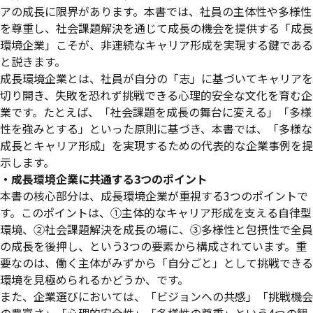
アの成長に限界があります。本書では、社員の主体性や多様性
を尊重し、社会課題解決を通じて成長の機会を提供する「成長
環境企業」こそが、非連続なキャリア形成を実現する鍵である
と説きます。
成長環境企業とは、社員が自分の「志」に基づいてキャリアを
切り開き、失敗を恐れず挑戦できる心理的安全な文化を育む企
業です。たとえば、「社会課題を成長の舞台に変える」「多様
性を強みとする」といった原則に基づき、本書では、「多様な
成長とキャリア形成」を実現するための代表的な企業事例を提
示します。
・成長環境企業に共通する3つのポイント
本書の核心部分は、成長環境企業が重視する3つのポイントで
す。このポイントは、①主体的なキャリア形成を支える自律型
環境、②社会課題解決を成長の場に、③多様性と包摂性で全員
の成長を後押し、という3つの要素から構成されています。重
要なのは、働く主体がみずから「自分ごと」として挑戦できる
環境を見極められるかどうか、です。
また、企業選びにおいては、「ビジョンへの共感」「挑戦機会
の豊富さ」「心理的安全性」「多様性の尊重」という4つの観