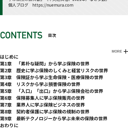
個人ブログ https://nuemura.com
目次
MORE
はじめに
日本国内の主な生命保険会社／損害保険会社
第1章 「素朴な疑問」から学ぶ保険の世界
1 ビッグモーター事件の本当の被害者は誰か
第2章 歴史に学ぶ保険のしくみと経営リスクの世界
2 生命保険と損害保険の違い
1 保険は「冒険」から始まった
第3章 保険証から学ぶ生命保険・医療保険の世界
3 そもそも保険には入っておいたほうがいいのか
2 日本の保険は「輸入品」だった
1 生命保険はヒトの生死に備えた保険
第4章 リスクから学ぶ損害保険の世界
4 生命保険の販売員はなぜ女性ばかりなのか
3 社会の変化で保険も変わる
2 「掛け捨て」は損なのか
1 損害保険はさまざまなリスクに備えるための保険
第5章 「入口」「出口」から学ぶ保険会社の世界
5 保険会社は自然災害が多発しても大丈夫なのか
4 消えてしまった人気商品
3 保険と貯蓄の考え方
2 自動車保険を知ろう① 強制保険と任意保険
1 「入口の生保」「出口の損保」とは？
第6章 保険募集人に学ぶ保険販売の世界
6 保険会社はなぜ一等地に立派なビルを持っているのか
5 「平成生保危機」はなぜ起きたのか
4 長生きリスクへの備えに注目
3 自動車保険を知ろう② 過失割合と等級制度
2 どうやってリスクを引き受けているのか
1 誰が保険を販売しているのか
第7章 業界人に学ぶ保険ビジネスの世界
COLUMN 保険会社の名前
6 損保業界の再編とグローバル化
5 民間の医療保険とは何か
4 火災保険は風水災害への備え
3 これさえわかればオーケー「責任準備金」
2 保険流通における「旧世界」と「新世界」
1 就職先としての保険業界
第8章 契約者保護に学ぶ保険の規制の世界
COLUMN 破綻会社の契約者はどうなるか
6 保険と共済の違い
5 巨大地震への備え
4 保険会社はどうやって儲けるのか
3 保険ショップは中立なのか
2 保険数理の専門家「アクチュアリー」とは？
1 なぜ保険ビジネスを規制するのか
第9章 最新テクノロジーから学ぶ未来の保険の世界
COLUMN ペット保険はペットの健康保険
6 企業のリスクマネジメントと損害保険
5 保険金詐欺と不払い問題
4 銀行による保険販売の変遷と課題
3 日本の生保市場では外資系が活躍
2 護送船団行政の成功と失敗
1 インシュアテックに注目
おわりに