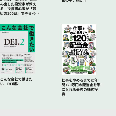
世の中、顔か？
み出した投資家が教え
る 投資初心者が「最
初の100日」でやるべき
こと
こんな会社で働きた
仕事をやめるまでに年
い DEI編2
間120万円の配当金を手
に入れる最強の株式投
資