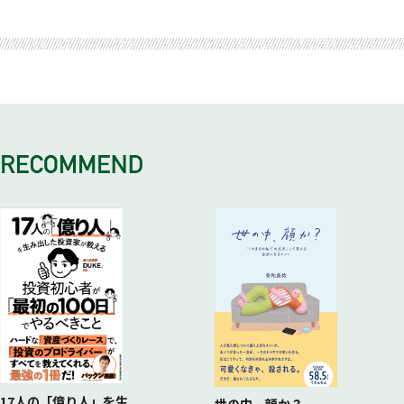
COLUMN キャットボンドとは何か
6 新型コロナ感染症の経験
5 ネットでの保険販売はなぜ伸び悩んでいるのか
4 大手損保の政策保有株式
3 アメリカに振り回された規制緩和
2 運動すれば安くなる！健康増進型保険
COLUMN 「支払備金」も重要
6 代理店とブローカー
5 異業種にも進出！ 最近の保険会社事情
4 保険行政の担い手、金融庁
3 自動車保険の未来はどうなる
COLUMN ディーラーへの行き過ぎた便宜供与
6 話題の「ミニ保険」とは何か
5 ソルベンシー・マージン比率とは何か
4 デジタル化と保険会社
COLUMN 保険は助け合いのしくみなのか
6 グローバル金融危機と保険会社
5 保険会社はこれからどう変わるのか
COLUMN 保険会社の格付
6 保険販売の世界はどう変わるのか
COLUMN ゲノム情報とどう向き合うか
17人の「億り人」を生