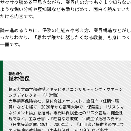
サクサク読める平易さながら、業界内の方でもあまり知らない
ような鋭い分析や豆知識なども散りばめて、面白く読んでいた
だける内容です。
読み進めるうちに、保険の仕組みや考え方、業界構造などがし
っかりわかり、「思わず誰かに話したくなる教養」も身につく
一冊です。
著者紹介
植村信保
福岡大学商学部教授／キャピタスコンサルティング・マネージ
ングディレクター（非常勤）
大手損害保険会社、格付会社アナリスト、金融庁（任期付職
員）などを経て、2020年から福岡大学で「保険論」「リスクマ
ネジメント論」を担当。専門は保険会社のリスク管理、健全性
規制など。主な著書は『経営なき破綻 平成生保危機の真実』
（日本経済新聞出版社、2008年）、『利用者と提供者の視点で
学ぶ保険の教科書』（中央経済社、2021年）など多数。