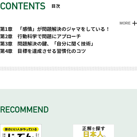
目次
MORE
はじめに
第1章 「感情」が問題解決のジャマをしている！
高ぶった感情で目標設定をしてもうまくいかない！
第2章 行動科学で問題にアプローチ
がんばろう！ という気持ちがあなたを追い込む
行動科学マネジメントに基づいた問題解決方法とは？
第3章 問題解決の鍵、「自分に聞く技術」
好き嫌いで仕事をする上司と部下
ＮＧワード「もっとやる気を出せ！」
なぜ、論理的な考えができる人でも問題解決ができないのか？
第4章 目標を達成させる習慣化のコツ
感情や価値観の違いは、問題の本質ではない
具体的に考えるための基準「ＭＯＲＳの法則」
論理的な考え方も「行動」伴わなければ無意味になる
チャレンジは大事だけど、“ちょっとずつ”
特別講義 問題解決を加速させる実践ツール
おわりに
「やる気が出ない」とき、どうしますか？
行動科学を使った問題解決のルール
まずは“あいまいな言葉”をってい的に排除しよう
いきなり泳げるようになんてならない
「チェックリスト」で「見える化」する
「感情のコントロール」という自己嫌悪の罠
あなたが着目すべき「２つの行動」
必要なのは、行動への落とし込み
行動理由（目標）を考えてから、結果を「メリット」に変えよ
指導にも役立つチェックリスト
価値観を強要すると、パワハラになる!?
２つの行動の性質を理解する
問題解決の３つのステップ
う
始業前10分間の「ＴｏＤｏリスト」
「思い込み」によって、頭の中で見えないバトルが始まる
あなたは、行動にコントロールされている……
積み重なる「小さな問題」
自分にごほうびをあげる
１日の振り返りにも「ＴｏＤｏリスト」を
「認知のゆがみ」でネガティブに……
行動を分解すれば、誰でもできる！
ステップ①「どうして？」と自分に聞く
ほめることは「行動のメリット」を相手に与える
グラフとサポーターで「見える化」する
「やらなくちゃ……」“意志”との虚しい戦い？
具体的な行動を指示しなければ、マネジャー失格
「見える化」すれば、感情を排除できる
知らないのは「やり方」？ それとも「続け方」？
サポーターの力も利用しよう
「やらなくちゃ」を「やりたい」に変えることはできるのか？
「分解」で問題の本質が見えてくる
ステップ②解決策を細かく洗い出す
実行し続けることが問題解決の道
「感情」ではなく、「行動」をコントロールしよう
細分化＝やることリスト
解決すべき問題の優先順位を決めよう
行動を“後押し”するものは何？
「結果」を意図的に操作する
行動を分解すれば、できる人の秘密がわかる
ステップ③行動計画に落とし込む
行動のヘルプは楽しみながら使う
「いつ・誰が・どこで」やっても成果が出る！
いきなり大きな目標を立てない
その行動は面倒くさくないですか？