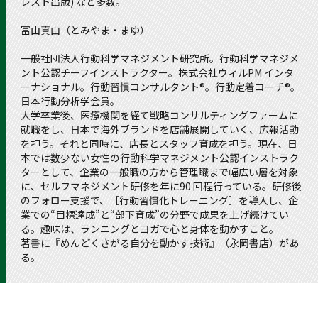
レスト出版) など多数。
冨山真由（とみやま・まゆ）
一般社団法人行動科学マネジメント研究所。行動科学マネジメ
ント公認チーフインストラクター。株式会社ウィルPM インタ
ーナショナル。行動習慣コンサルタント®。行動定着コーチ®。
日本行動分析学会員。
大学卒業後、医療機関を経て戦略コンサルティングファームに
就職をし、日本で海外ブランドを店舗展開していく、広報活動
を担う。それと同時に、店長とスタッフ育成を担う。現在、日
本では数少ない女性の行動科学マネジメント公認インストラク
ターとして、企業の一般職の方から管理職まで幅広い層を対象
に、セルフマネジメント研修を年に90 回程行っている。研修後
のフォロー支援で、［行動習慣化トレーニング］を導入し、企
業での“目標達成”と“部下育成”の分野で成果を上げ続けてい
る。趣味は、ランニングとヨガで心と身体を動かすこと。
著書に『めんどくさがる自分を動かす技術』（永岡書店）があ
る。