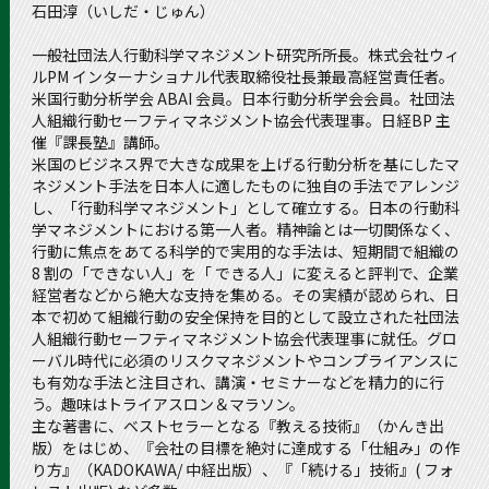
石田淳（いしだ・じゅん）
一般社団法人行動科学マネジメント研究所所長。株式会社ウィ
ルPM インターナショナル代表取締役社長兼最高経営責任者。
米国行動分析学会 ABAI 会員。日本行動分析学会会員。社団法
人組織行動セーフティマネジメント協会代表理事。日経BP 主
催『課長塾』講師。
米国のビジネス界で大きな成果を上げる行動分析を基にしたマ
ネジメント手法を日本人に適したものに独自の手法でアレンジ
し、「行動科学マネジメント」として確立する。日本の行動科
学マネジメントにおける第一人者。精神論とは一切関係なく、
行動に焦点をあてる科学的で実用的な手法は、短期間で組織の
8 割の「できない人」を「 できる人」に変えると評判で、企業
経営者などから絶大な支持を集める。その実績が認められ、日
本で初めて組織行動の安全保持を目的として設立された社団法
人組織行動セーフティマネジメント協会代表理事に就任。グロ
ーバル時代に必須のリスクマネジメントやコンプライアンスに
も有効な手法と注目され、講演・セミナーなどを精力的に行
う。趣味はトライアスロン＆マラソン。
主な著書に、ベストセラーとなる『教える技術』（かんき出
版）をはじめ、『会社の目標を絶対に達成する「仕組み」の作
り方』（KADOKAWA/ 中経出版）、『「続ける」技術』( フォ