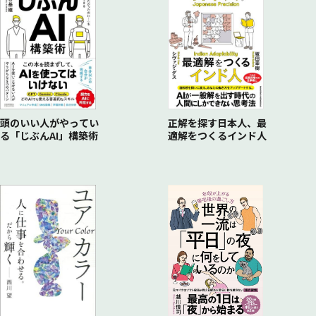
行動科学マネジメントというしくみ
重要なのは「小さなゴール」
簡単にできる方法を変える
振り返りの「どうして？」も忘れてはいけない
「叱咤激励される」というデメリット効果
「Ｈｏｗ ｔｏ」の問いかけ
第三者に叱咤激励のサポートをもらう
リーダー・マネジャーが知っておくべきこと
ムダな時間と挫折感をなくす
上に立つ人は「言語化」を重視する
仕事を効率化する問いかけ
マネジメントでも「ムダな努力」はしない
毎日、帰る前の５分間の問いかけ
自分の行動特性を知り、自分自身をコントロールする
頭のいい人がやってい
正解を探す日本人、最
る「じぶんAI」構築術
適解をつくるインド人
問題解決の習慣は、人生を変える