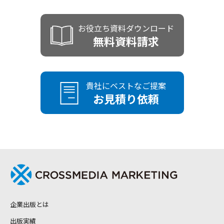
トしてもらえますか？
地方の企業でもサポートしてもらえます
在庫リスクはありますか？増刷や再販は
Q
Q
まだ何も決まっていませんが、ゼロから
Q
か？
できますか？
お役立ち資料ダウンロード
原稿がなくても出版できますか？
相談しても大丈夫ですか？
Q
無料資料請求
書籍以外の制作（社史、パンフレット、
流通させない書籍を出版することはでき
Q
Q
出版までの期間はどのくらいですか？
Q
オウンドメディア記事など）もお願いで
ますか？
きますか？
貴社にベストなご提案
忙しくて執筆の時間が取れません。代筆
出版記念イベントを開催することはでき
Q
Q
お見積り依頼
や構成サポートは可能ですか？
出版後の継続的なブランディング支援や
ますか？
Q
コンサルティングはありますか？
出版後の反響や効果はどのように測定で
Q
きますか？
自社イベントや展示会で配布するために
Q
制作することは可能ですか？
企業出版とは
出版実績