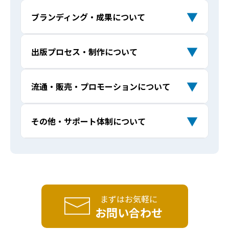
出版費用はどれくらいかかりますか？
Q
▼
ブランディング・成果について
他社とクロスメディアの企業出版サービ
Q
スの違いはなんですか？
企業出版で印税はもらえますか？
Q
書籍出版をきっかけにメディア露出を増
Q
▼
出版プロセス・制作について
本1冊にするほど語る内容がないのですが
Q
やせますか？
予算に合わせた提案はしてもらえます
出版できますか？
Q
企業出版の実績を教えてください。増刷
Q
か？
▼
流通・販売・プロモーションについて
ベストセラーにならなくても意味はあり
Q
やベストセラーはありますか？
他のマーケティング施策と比べて、出版
Q
ますか？
自社用に書籍を追加で購入することはで
の強みは何ですか？
Q
出版した本はどこで販売されますか？書
Q
▼
その他・サポート体制について
電子書籍も制作してもらえますか？
Q
きますか？（著者割引はありますか？）
書籍が「営業ツール」になるって本当で
Q
店やAmazonに並べることはできます
書籍出版が企業ブランディングに本当に
Q
すか？
か？
見積もりや相談に費用はかかりますか？
AIで作った原稿を出版できますか？
ライターの指定はできますか？
役立つのでしょうか？
Q
Q
Q
採用や社員教育にも効果はありますか？
Q
出版後のPRやメディア露出もサポートし
Q
個人事業主や専門家でも企業出版は可能
Q
契約後に内容を変更したり、キャンセル
デザインやレイアウトに自社のブランデ
コンテンツの二次利用はできますか？
Q
Q
Q
てもらえますか？
ですか？
することはできますか？
ィングを反映できますか？
本を出すことで売上や問い合わせは増え
Q
まずはお気軽に
出版経験がなくても大丈夫ですか？
ますか？
書店に並ぶための条件はありますか？
お問い合わせ
Q
Q
どんな業種・企業でも出版できますか？
Q
分割払いは可能ですか？
書籍の編集やデザインはどこまでサポー
Q
Q