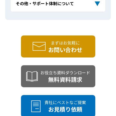
出版した本はどこで販売されますか？書
Q
▼
その他・サポート体制について
電子書籍も制作してもらえますか？
Q
きますか？（著者割引はありますか？）
書籍が「営業ツール」になるって本当で
Q
店やAmazonに並べることはできます
書籍出版が企業ブランディングに本当に
Q
すか？
か？
見積もりや相談に費用はかかりますか？
AIで作った原稿を出版できますか？
ライターの指定はできますか？
役立つのでしょうか？
Q
Q
Q
採用や社員教育にも効果はありますか？
Q
出版後のPRやメディア露出もサポートし
Q
個人事業主や専門家でも企業出版は可能
Q
契約後に内容を変更したり、キャンセル
デザインやレイアウトに自社のブランデ
コンテンツの二次利用はできますか？
Q
Q
Q
てもらえますか？
ですか？
することはできますか？
ィングを反映できますか？
本を出すことで売上や問い合わせは増え
Q
まずはお気軽に
出版経験がなくても大丈夫ですか？
ますか？
書店に並ぶための条件はありますか？
お問い合わせ
Q
Q
どんな業種・企業でも出版できますか？
Q
分割払いは可能ですか？
書籍の編集やデザインはどこまでサポー
Q
Q
トしてもらえますか？
地方の企業でもサポートしてもらえます
在庫リスクはありますか？増刷や再販は
Q
Q
まだ何も決まっていませんが、ゼロから
Q
か？
できますか？
お役立ち資料ダウンロード
原稿がなくても出版できますか？
相談しても大丈夫ですか？
Q
無料資料請求
書籍以外の制作（社史、パンフレット、
流通させない書籍を出版することはでき
Q
Q
出版までの期間はどのくらいですか？
Q
オウンドメディア記事など）もお願いで
ますか？
きますか？
貴社にベストなご提案
忙しくて執筆の時間が取れません。代筆
出版記念イベントを開催することはでき
Q
Q
お見積り依頼
や構成サポートは可能ですか？
出版後の継続的なブランディング支援や
ますか？
Q