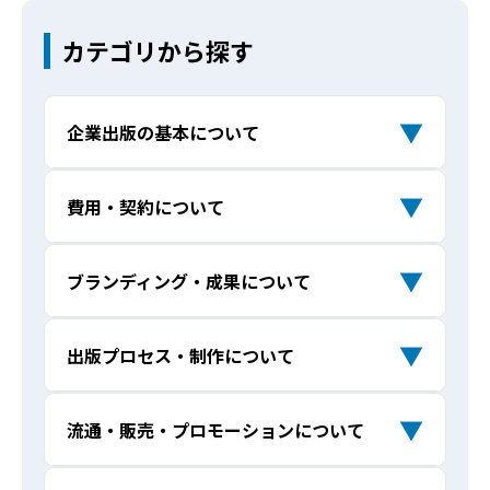
カテゴリから探す
▼
企業出版の基本について
企業出版とは何ですか？ 自費出版と何が
Q
▼
費用・契約について
違うのでしょうか？
出版費用はどれくらいかかりますか？
Q
▼
ブランディング・成果について
他社とクロスメディアの企業出版サービ
Q
スの違いはなんですか？
企業出版で印税はもらえますか？
Q
書籍出版をきっかけにメディア露出を増
Q
▼
出版プロセス・制作について
本1冊にするほど語る内容がないのですが
Q
やせますか？
予算に合わせた提案はしてもらえます
出版できますか？
Q
企業出版の実績を教えてください。増刷
Q
か？
▼
流通・販売・プロモーションについて
ベストセラーにならなくても意味はあり
Q
やベストセラーはありますか？
他のマーケティング施策と比べて、出版
Q
ますか？
自社用に書籍を追加で購入することはで
の強みは何ですか？
Q