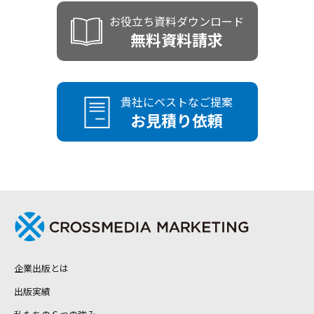
まだ何も決まっていませんが、ゼロから
Q
か？
できますか？
お役立ち資料ダウンロード
原稿がなくても出版できますか？
相談しても大丈夫ですか？
Q
無料資料請求
書籍以外の制作（社史、パンフレット、
流通させない書籍を出版することはでき
Q
Q
出版までの期間はどのくらいですか？
Q
オウンドメディア記事など）もお願いで
ますか？
きますか？
貴社にベストなご提案
忙しくて執筆の時間が取れません。代筆
出版記念イベントを開催することはでき
Q
Q
お見積り依頼
や構成サポートは可能ですか？
出版後の継続的なブランディング支援や
ますか？
Q
コンサルティングはありますか？
出版後の反響や効果はどのように測定で
Q
きますか？
自社イベントや展示会で配布するために
Q
制作することは可能ですか？
企業出版とは
出版実績