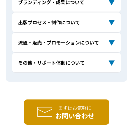
▼
ブランディング・成果について
他社とクロスメディアの企業出版サービ
Q
スの違いはなんですか？
企業出版で印税はもらえますか？
Q
書籍出版をきっかけにメディア露出を増
Q
▼
出版プロセス・制作について
本1冊にするほど語る内容がないのですが
Q
やせますか？
予算に合わせた提案はしてもらえます
出版できますか？
Q
企業出版の実績を教えてください。増刷
Q
か？
▼
流通・販売・プロモーションについて
ベストセラーにならなくても意味はあり
Q
やベストセラーはありますか？
他のマーケティング施策と比べて、出版
Q
ますか？
自社用に書籍を追加で購入することはで
の強みは何ですか？
Q
出版した本はどこで販売されますか？書
Q
▼
その他・サポート体制について
電子書籍も制作してもらえますか？
Q
きますか？（著者割引はありますか？）
書籍が「営業ツール」になるって本当で
Q
店やAmazonに並べることはできます
書籍出版が企業ブランディングに本当に
Q
すか？
か？
見積もりや相談に費用はかかりますか？
AIで作った原稿を出版できますか？
ライターの指定はできますか？
役立つのでしょうか？
Q
Q
Q
採用や社員教育にも効果はありますか？
Q
出版後のPRやメディア露出もサポートし
Q
個人事業主や専門家でも企業出版は可能
Q
契約後に内容を変更したり、キャンセル
デザインやレイアウトに自社のブランデ
コンテンツの二次利用はできますか？
Q
Q
Q
てもらえますか？
ですか？
することはできますか？
ィングを反映できますか？
本を出すことで売上や問い合わせは増え
Q
まずはお気軽に
出版経験がなくても大丈夫ですか？
ますか？
書店に並ぶための条件はありますか？
お問い合わせ
Q
Q
どんな業種・企業でも出版できますか？
Q
分割払いは可能ですか？
書籍の編集やデザインはどこまでサポー
Q
Q
トしてもらえますか？
地方の企業でもサポートしてもらえます
在庫リスクはありますか？増刷や再販は
Q
Q