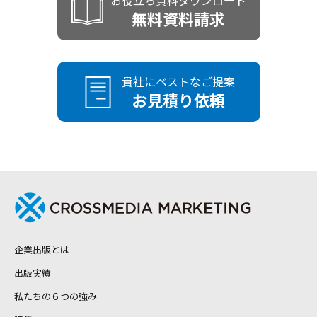
お役立ち資料ダウンロード
原稿がなくても出版できますか？
相談しても大丈夫ですか？
Q
無料資料請求
書籍以外の制作（社史、パンフレット、
流通させない書籍を出版することはでき
Q
Q
出版までの期間はどのくらいですか？
Q
オウンドメディア記事など）もお願いで
ますか？
きますか？
貴社にベストなご提案
忙しくて執筆の時間が取れません。代筆
出版記念イベントを開催することはでき
Q
Q
お見積り依頼
や構成サポートは可能ですか？
出版後の継続的なブランディング支援や
ますか？
Q
コンサルティングはありますか？
出版後の反響や効果はどのように測定で
Q
きますか？
自社イベントや展示会で配布するために
Q
制作することは可能ですか？
企業出版とは
出版実績
私たちの６つの強み