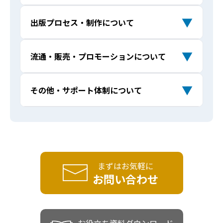
スの違いはなんですか？
企業出版で印税はもらえますか？
Q
書籍出版をきっかけにメディア露出を増
Q
▼
出版プロセス・制作について
本1冊にするほど語る内容がないのですが
Q
やせますか？
予算に合わせた提案はしてもらえます
出版できますか？
Q
企業出版の実績を教えてください。増刷
Q
か？
▼
流通・販売・プロモーションについて
ベストセラーにならなくても意味はあり
Q
やベストセラーはありますか？
他のマーケティング施策と比べて、出版
Q
ますか？
自社用に書籍を追加で購入することはで
の強みは何ですか？
Q
出版した本はどこで販売されますか？書
Q
▼
その他・サポート体制について
電子書籍も制作してもらえますか？
Q
きますか？（著者割引はありますか？）
書籍が「営業ツール」になるって本当で
Q
店やAmazonに並べることはできます
書籍出版が企業ブランディングに本当に
Q
すか？
か？
見積もりや相談に費用はかかりますか？
AIで作った原稿を出版できますか？
ライターの指定はできますか？
役立つのでしょうか？
Q
Q
Q
採用や社員教育にも効果はありますか？
Q
出版後のPRやメディア露出もサポートし
Q
個人事業主や専門家でも企業出版は可能
Q
契約後に内容を変更したり、キャンセル
デザインやレイアウトに自社のブランデ
コンテンツの二次利用はできますか？
Q
Q
Q
てもらえますか？
ですか？
することはできますか？
ィングを反映できますか？
本を出すことで売上や問い合わせは増え
Q
まずはお気軽に
出版経験がなくても大丈夫ですか？
ますか？
書店に並ぶための条件はありますか？
お問い合わせ
Q
Q
どんな業種・企業でも出版できますか？
Q
分割払いは可能ですか？
書籍の編集やデザインはどこまでサポー
Q
Q
トしてもらえますか？
地方の企業でもサポートしてもらえます
在庫リスクはありますか？増刷や再販は
Q
Q
まだ何も決まっていませんが、ゼロから
Q
か？
できますか？