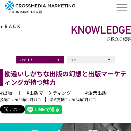
BOOK MARKETING 編
BACK
お役立ち記事
カテゴリ
タグ
出版・ブックマーケティング
マーケティング
ブランディング
採用
ストーリーマーケティング
採用
コンサルティング
クロスメディア
経営理念
出版
出版マーケティング
出版事例
ブランディング
出版プロモーション
広報
ブランディング手法
ブランディング施策
インナーブランディング
マーケティング用語
ストーリーブランディング
マーケティング基礎知識
企業ブランディング
企業出版
採用ブランディング
オウンドメディア
ブランド戦略
コンテンツマーケティング
スタートアップ
デジタルマーケティング
ベンチャー企業
リードナーチャリング
編集力
知名度・認知度
SEO
IT企業
差別化戦略
医療
士業
書店イベント
勘違いしがちな出版の幻想と出版マーケテ
ィングが持つ魅力
#出版 ｜
#出版マーケティング ｜
#企業出版 ｜
投稿日：2022年11月17日
最終更新日：2024年7月10日