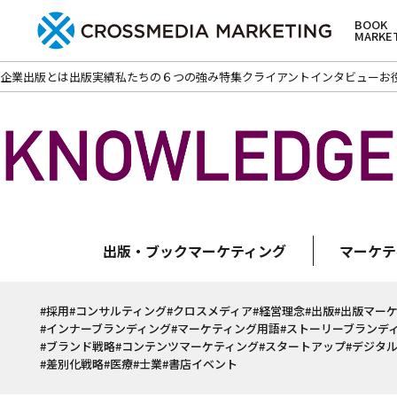
BOOK
MARKE
企業出版とは
出版実績
私たちの６つの強み
特集
クライアントインタビュー
お
出版・ブックマーケティング
マーケテ
#採用
#コンサルティング
#クロスメディア
#経営理念
#出版
#出版マー
#インナーブランディング
#マーケティング用語
#ストーリーブランデ
#ブランド戦略
#コンテンツマーケティング
#スタートアップ
#デジタ
#差別化戦略
#医療
#士業
#書店イベント