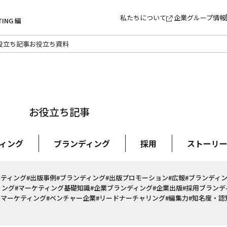
私たちについて
企業グループ情報
TING 編
役立ち記事
お役立ち資料
お役立ち記事
ィング
ブランディング
採用
ストーリ
ケティング
#出版事例
#ブランディング
#出版プロモーション
#広報
#ブランディ
ィング
#マーケティング基礎知識
#企業ブランディング
#企業出版
#採用ブランデ
ルマーケティング
#ベンチャー企業
#リードナーチャリング
#編集力
#知名度・認