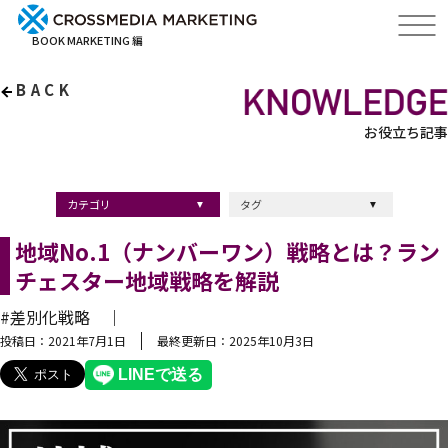
BOOK MARKETING 編
BACK
お役立ち記事
カテゴリ
タグ
出版・ブックマーケティング
マーケティング
ブランディング
採用
ストーリーマーケティング
採用
コンサルティング
クロスメディア
経営理念
出版
出版マーケティング
出版事例
ブランディング
出版プロモーション
広報
ブランディング手法
ブランディング施策
インナーブランディング
マーケティング用語
ストーリーブランディング
マーケティング基礎知識
企業ブランディング
企業出版
採用ブランディング
オウンドメディア
ブランド戦略
コンテンツマーケティング
スタートアップ
デジタルマーケティング
ベンチャー企業
リードナーチャリング
編集力
知名度・認知度
SEO
IT企業
差別化戦略
医療
士業
書店イベント
地域No.1（ナンバーワン）戦略とは？ラン
チェスター地域戦略を解説
#差別化戦略 ｜
投稿日：2021年7月1日
最終更新日：2025年10月3日