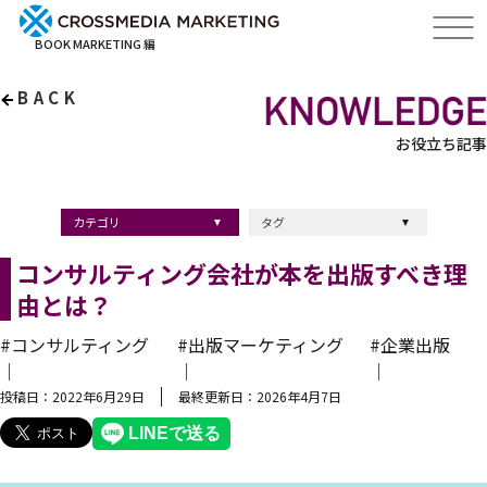
BOOK MARKETING 編
BACK
お役立ち記事
カテゴリ
タグ
出版・ブックマーケティング
マーケティング
ブランディング
採用
ストーリーマーケティング
採用
コンサルティング
クロスメディア
経営理念
出版
出版マーケティング
出版事例
ブランディング
出版プロモーション
広報
ブランディング手法
ブランディング施策
インナーブランディング
マーケティング用語
ストーリーブランディング
マーケティング基礎知識
企業ブランディング
企業出版
採用ブランディング
オウンドメディア
ブランド戦略
コンテンツマーケティング
スタートアップ
デジタルマーケティング
ベンチャー企業
リードナーチャリング
編集力
知名度・認知度
SEO
IT企業
差別化戦略
医療
士業
書店イベント
コンサルティング会社が本を出版すべき理
由とは？
#コンサルティング
#出版マーケティング
#企業出版
｜
｜
｜
投稿日：2022年6月29日
最終更新日：2026年4月7日