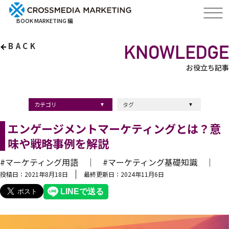
BOOK MARKETING 編
BACK
お役立ち記事
カテゴリ
タグ
出版・ブックマーケティング
マーケティング
ブランディング
採用
ストーリーマーケティング
採用
コンサルティング
クロスメディア
経営理念
出版
出版マーケティング
出版事例
ブランディング
出版プロモーション
広報
ブランディング手法
ブランディング施策
インナーブランディング
マーケティング用語
ストーリーブランディング
マーケティング基礎知識
企業ブランディング
企業出版
採用ブランディング
オウンドメディア
ブランド戦略
コンテンツマーケティング
スタートアップ
デジタルマーケティング
ベンチャー企業
リードナーチャリング
編集力
知名度・認知度
SEO
IT企業
差別化戦略
医療
士業
書店イベント
エンゲージメントマーケティングとは？意
味や戦略事例を解説
#マーケティング用語 ｜
#マーケティング基礎知識 ｜
投稿日：2021年8月18日
最終更新日：2024年11月6日