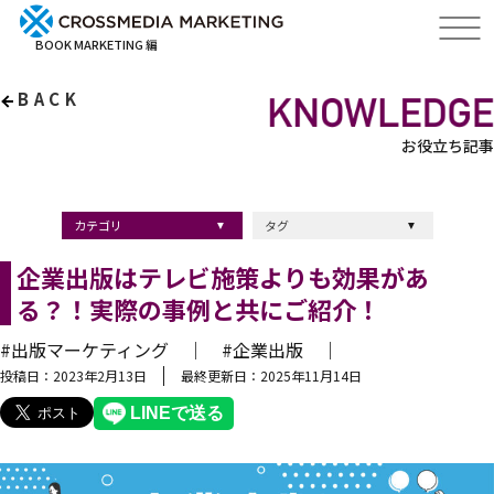
BOOK MARKETING 編
BACK
お役立ち記事
カテゴリ
タグ
出版・ブックマーケティング
マーケティング
ブランディング
採用
ストーリーマーケティング
採用
コンサルティング
クロスメディア
経営理念
出版
出版マーケティング
出版事例
ブランディング
出版プロモーション
広報
ブランディング手法
ブランディング施策
インナーブランディング
マーケティング用語
ストーリーブランディング
マーケティング基礎知識
企業ブランディング
企業出版
採用ブランディング
オウンドメディア
ブランド戦略
コンテンツマーケティング
スタートアップ
デジタルマーケティング
ベンチャー企業
リードナーチャリング
編集力
知名度・認知度
SEO
IT企業
差別化戦略
医療
士業
書店イベント
企業出版はテレビ施策よりも効果があ
る？！実際の事例と共にご紹介！
#出版マーケティング ｜
#企業出版 ｜
投稿日：2023年2月13日
最終更新日：2025年11月14日