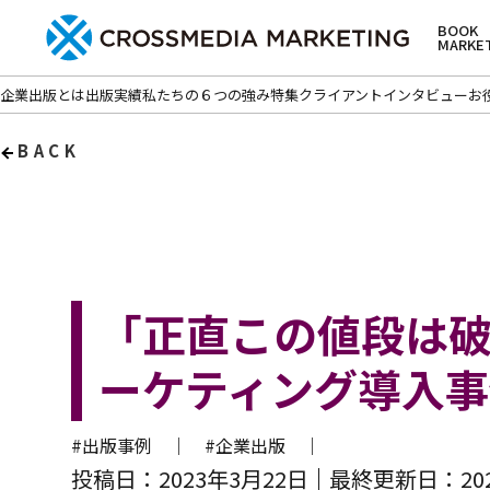
BOOK
MARKE
企業出版とは
出版実績
私たちの６つの強み
特集
クライアントインタビュー
お
BACK
「正直この値段は
ーケティング導入
#出版事例 ｜
#企業出版 ｜
投稿日：2023年3月22日
最終更新日：202