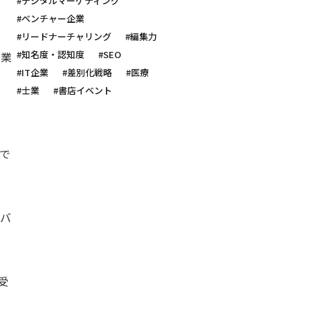
#デジタルマーケティング
#ベンチャー企業
#リードナーチャリング
#編集力
#知名度・認知度
#SEO
企業
#IT企業
#差別化戦略
#医療
#士業
#書店イベント
で
ンバ
受