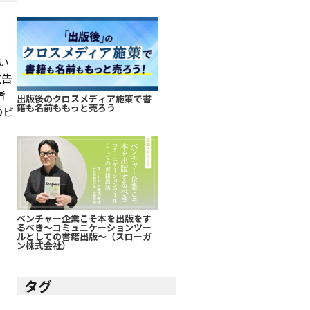
い
広告
者
出版後のクロスメディア施策で書
籍も名前ももっと売ろう
のビ
ベンチャー企業こそ本を出版をす
るべき～コミュニケーションツー
ルとしての書籍出版～（スローガ
ン株式会社）
タグ