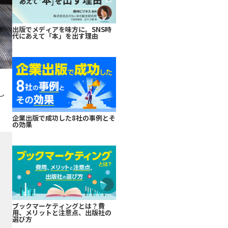
出版でメディアを味方に。SNS時
代にあえて「本」を出す理由
し
企業出版で成功した8社の事例とそ
の効果
ブックマーケティングとは？費
用、メリットと注意点、出版社の
選び方