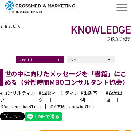
BOOK MARKETING 編
BACK
お役立ち記事
カテゴリ
タグ
出版・ブックマーケティング
マーケティング
ブランディング
採用
ストーリーマーケティング
採用
コンサルティング
クロスメディア
経営理念
出版
出版マーケティング
出版事例
ブランディング
出版プロモーション
広報
ブランディング手法
ブランディング施策
インナーブランディング
マーケティング用語
ストーリーブランディング
マーケティング基礎知識
企業ブランディング
企業出版
採用ブランディング
オウンドメディア
ブランド戦略
コンテンツマーケティング
スタートアップ
デジタルマーケティング
ベンチャー企業
リードナーチャリング
編集力
知名度・認知度
SEO
IT企業
差別化戦略
医療
士業
書店イベント
世の中に向けたメッセージを「書籍」にこ
める（労働時間MBOコンサルタント協会）
#コンサルティン
#出版マーケティン
#出版事
#企業出
グ ｜
グ ｜
例 ｜
版 ｜
投稿日：2021年12月10日
最終更新日：2024年7月8日