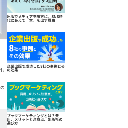
出版でメディアを味方に。SNS時
代にあえて「本」を出す理由
企業出版で成功した8社の事例とそ
出
の効果
策の
ブックマーケティングとは？費
用、メリットと注意点、出版社の
選び方