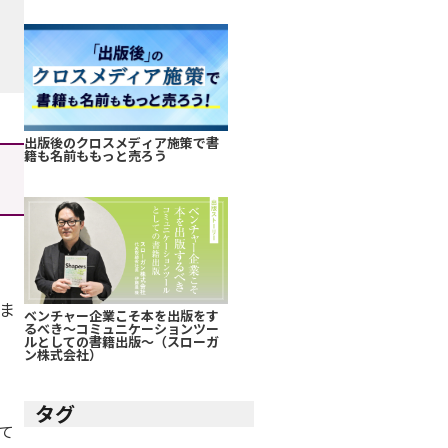
出版後のクロスメディア施策で書
籍も名前ももっと売ろう
ま
ベンチャー企業こそ本を出版をす
るべき～コミュニケーションツー
ルとしての書籍出版～（スローガ
ン株式会社）
タグ
て