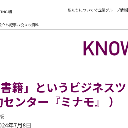
私たちについて
企業グループ情報
TING 編
役立ち記事
お役立ち資料
「書籍」というビジネスツ
約センター『ミナモ』 ）
出版 ｜
24年7月8日