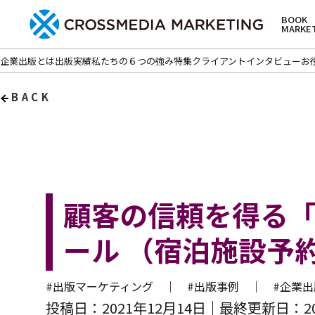
BOOK
MARKE
企業出版とは
出版実績
私たちの６つの強み
特集
クライアントインタビュー
お
BACK
顧客の信頼を得る
ール （宿泊施設予
#出版マーケティング ｜
#出版事例 ｜
#企業
投稿日：2021年12月14日
最終更新日：20