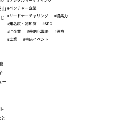
#デジタルマーケティング
沢山
#ベンチャー企業
#リードナーチャリング
#編集力
感じ
#知名度・認知度
#SEO
#IT企業
#差別化戦略
#医療
#士業
#書店イベント
他
子
ュー
ト
なと