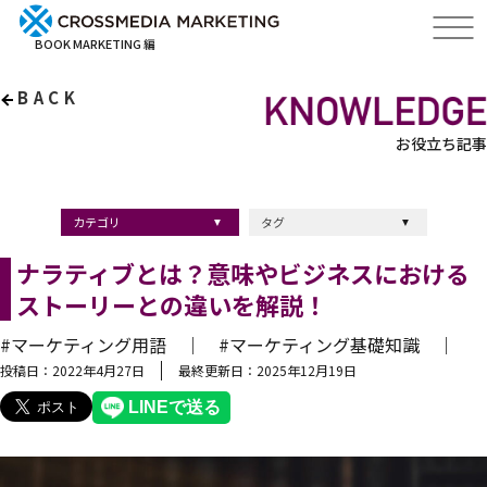
BOOK MARKETING 編
BACK
お役立ち記事
カテゴリ
タグ
出版・ブックマーケティング
マーケティング
ブランディング
採用
ストーリーマーケティング
採用
コンサルティング
クロスメディア
経営理念
出版
出版マーケティング
出版事例
ブランディング
出版プロモーション
広報
ブランディング手法
ブランディング施策
インナーブランディング
マーケティング用語
ストーリーブランディング
マーケティング基礎知識
企業ブランディング
企業出版
採用ブランディング
オウンドメディア
ブランド戦略
コンテンツマーケティング
スタートアップ
デジタルマーケティング
ベンチャー企業
リードナーチャリング
編集力
知名度・認知度
SEO
IT企業
差別化戦略
医療
士業
書店イベント
ナラティブとは？意味やビジネスにおける
ストーリーとの違いを解説！
#マーケティング用語 ｜
#マーケティング基礎知識 ｜
投稿日：2022年4月27日
最終更新日：2025年12月19日