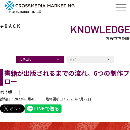
BOOK MARKETING 編
BACK
お役立ち記事
カテゴリ
タグ
出版・ブックマーケティング
マーケティング
ブランディング
採用
ストーリーマーケティング
採用
コンサルティング
クロスメディア
経営理念
出版
出版マーケティング
出版事例
ブランディング
出版プロモーション
広報
ブランディング手法
ブランディング施策
インナーブランディング
マーケティング用語
ストーリーブランディング
マーケティング基礎知識
企業ブランディング
企業出版
採用ブランディング
オウンドメディア
ブランド戦略
コンテンツマーケティング
スタートアップ
デジタルマーケティング
ベンチャー企業
リードナーチャリング
編集力
知名度・認知度
SEO
IT企業
差別化戦略
医療
士業
書店イベント
書籍が出版されるまでの流れ。6つの制作フ
ロー
#出版 ｜
投稿日：2022年3月4日
最終更新日：2025年7月22日